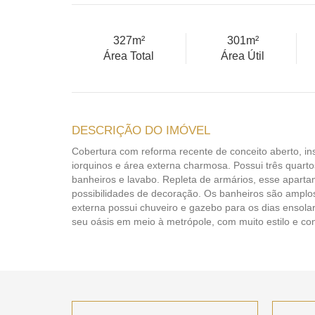
327m²
301m²
Área Total
Área Útil
DESCRIÇÃO DO IMÓVEL
Cobertura com reforma recente de conceito aberto, ins
iorquinos e área externa charmosa. Possui três quarto
banheiros e lavabo. Repleta de armários, esse apart
possibilidades de decoração. Os banheiros são amplo
externa possui chuveiro e gazebo para os dias ensol
seu oásis em meio à metrópole, com muito estilo e co