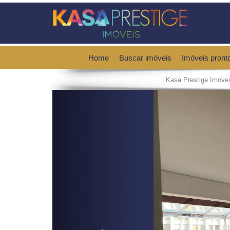
Home
Buscar imóveis
Imóveis pront
Kasa Prestige Imove
Previous