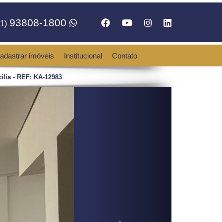
93808-1800
1)
adastrar imóveis
Institucional
Contato
ília - REF: KA-12983
Next