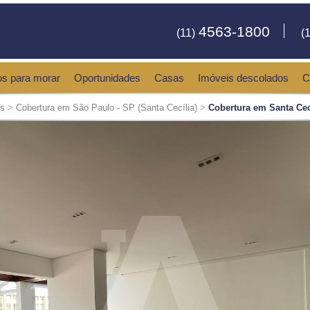
4563-1800
(11)
(1
os para morar
Oportunidades
Casas
Imóveis descolados
C
is
>
Cobertura em São Paulo - SP (Santa Cecília)
>
Cobertura em Santa Cec