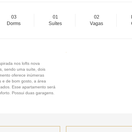
03
01
02
Dorms
Suítes
Vagas
pirada nos lofts nova
s, sendo uma suíte, dois
amento oferece inúmeras
s e de bom gosto, a área
arados. Esse apartamento será
nforto. Possui duas garagens.