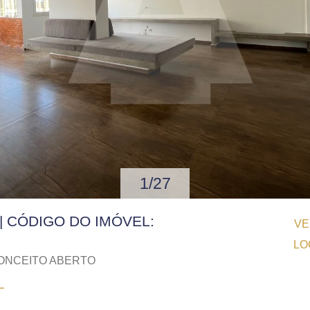
1/27
 | CÓDIGO DO IMÓVEL:
VE
LO
NCEITO ABERTO
L