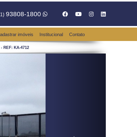
93808-1800
1)
adastrar imóveis
Institucional
Contato
 - REF: KA-4712
Next