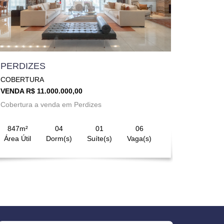
PERDIZES
COBERTURA
VENDA R$ 11.000.000,00
Cobertura a venda em Perdizes
847m²
04
01
06
Área Útil
Dorm(s)
Suíte(s)
Vaga(s)