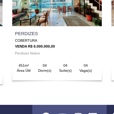
PERDIZES
COBERTURA
VENDA R$ 6.000.000,00
Perdizes Nobre
451m²
04
04
04
Área Útil
Dorm(s)
Suíte(s)
Vaga(s)