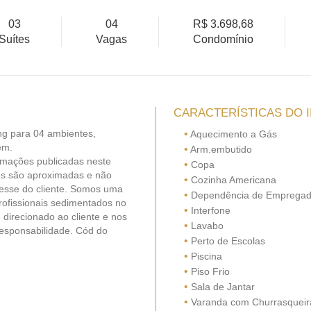
03
04
R$ 3.698,68
Suítes
Vagas
Condomínio
CARACTERÍSTICAS DO 
ing para 04 ambientes,
•
Aquecimento a Gás
em.
•
Arm.embutido
ormações publicadas neste
•
Copa
res são aproximadas e não
•
Cozinha Americana
resse do cliente. Somos uma
•
Dependência de Emprega
rofissionais sedimentados no
•
Interfone
direcionado ao cliente e nos
•
Lavabo
responsabilidade. Cód do
•
Perto de Escolas
•
Piscina
•
Piso Frio
•
Sala de Jantar
•
Varanda com Churrasqueir