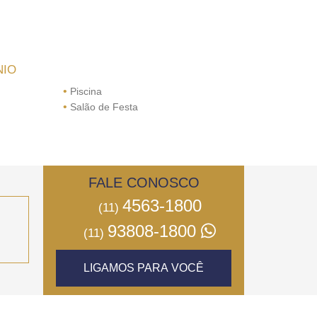
NIO
•
Piscina
•
Salão de Festa
FALE CONOSCO
4563-1800
(11)
93808-1800
(11)
LIGAMOS PARA VOCÊ