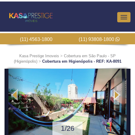
Altern
Nave
(11) 4563-1800
(11) 93808-1800
Kasa Prestige Imoveis
>
Cobertura em São Paulo - SP
(Higienópolis)
>
Cobertura em Higienópolis - REF: KA-8091
Previous
Next
1/26