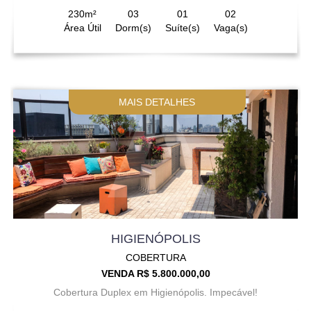
230m²
03
01
02
Área Útil
Dorm(s)
Suíte(s)
Vaga(s)
MAIS DETALHES
HIGIENÓPOLIS
COBERTURA
VENDA R$ 5.800.000,00
Cobertura Duplex em Higienópolis. Impecável!