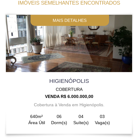
IMÓVEIS SEMELHANTES ENCONTRADOS
MAIS DETALHES
HIGIENÓPOLIS
COBERTURA
VENDA R$ 6.000.000,00
Cobertura à Venda em Higienópolis.
640m²
06
04
03
Área Útil
Dorm(s)
Suíte(s)
Vaga(s)