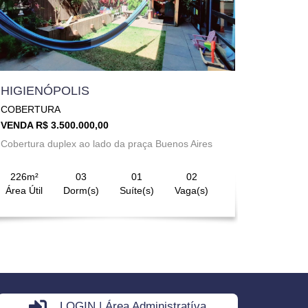
HIGIENÓPOLIS
COBERTURA
VENDA R$ 3.500.000,00
Cobertura duplex ao lado da praça Buenos Aires
226m²
03
01
02
Área Útil
Dorm(s)
Suíte(s)
Vaga(s)
LOGIN | Área Administratíva