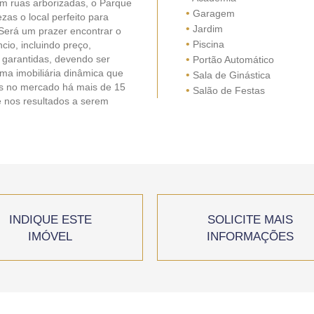
om ruas arborizadas, o Parque
•
Garagem
as o local perfeito para
•
Jardim
Será um prazer encontrar o
•
Piscina
io, incluindo preço,
 garantidas, devendo ser
•
Portão Automático
ma imobiliária dinâmica que
•
Sala de Ginástica
os no mercado há mais de 15
•
Salão de Festas
e nos resultados a serem
INDIQUE ESTE
SOLICITE MAIS
IMÓVEL
INFORMAÇÕES