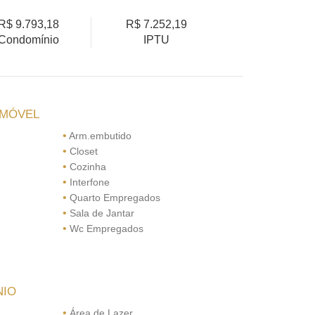
R$ 9.793,18
R$ 7.252,19
Condomínio
IPTU
IMÓVEL
•
Arm.embutido
•
Closet
•
Cozinha
•
Interfone
•
Quarto Empregados
•
Sala de Jantar
•
Wc Empregados
NIO
•
Área de Lazer