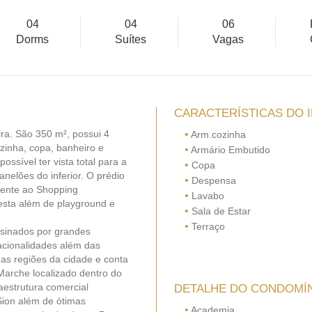
04
04
06
Dorms
Suítes
Vagas
CARACTERÍSTICAS DO 
ira. São 350 m², possui 4
•
Arm.cozinha
ozinha, copa, banheiro e
•
Armário Embutido
sível ter vista total para a
•
Copa
anelões do inferior. O prédio
•
Despensa
frente ao Shopping
•
Lavabo
festa além de playground e
•
Sala de Estar
•
Terraço
ssinados por grandes
nacionalidades além das
das regiões da cidade e conta
arche localizado dentro do
raestrutura comercial
DETALHE DO CONDOMÍ
Sion além de ótimas
•
Academia