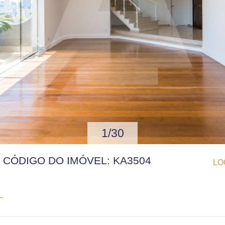
1/30
 | CÓDIGO DO IMÓVEL: KA3504
LO
L