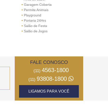
•
Garagem Coberta
•
Permite Animais
•
Playground
•
Portaria 24Hrs
•
Salão de Festa
•
Salão de Jogos
FALE CONOSCO
4563-1800
(11)
93808-1800
(11)
LIGAMOS PARA VOCÊ