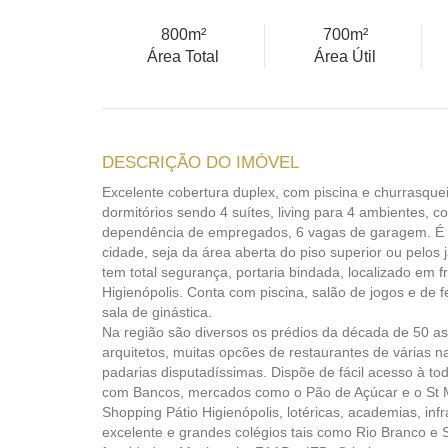
800m²
700m²
Área Total
Área Útil
DESCRIÇÃO DO IMÓVEL
Excelente cobertura duplex, com piscina e churrasque
dormitórios sendo 4 suítes, living para 4 ambientes, c
dependência de empregados, 6 vagas de garagem. É pos
cidade, seja da área aberta do piso superior ou pelos j
tem total segurança, portaria bindada, localizado em 
Higienópolis. Conta com piscina, salão de jogos e de 
sala de ginástica.
Na região são diversos os prédios da década de 50 a
arquitetos, muitas opcões de restaurantes de várias 
padarias disputadíssimas. Dispõe de fácil acesso à to
com Bancos, mercados como o Pão de Açúcar e o St M
Shopping Pátio Higienópolis, lotéricas, academias, inf
excelente e grandes colégios tais como Rio Branco e 