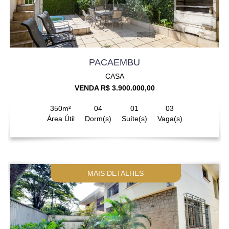
PACAEMBU
CASA
VENDA R$ 3.900.000,00
350m²
04
01
03
Área Útil
Dorm(s)
Suíte(s)
Vaga(s)
MAIS DETALHES