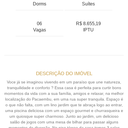
Dorms
Suítes
06
R$ 8.655,19
Vagas
IPTU
DESCRIÇÃO DO IMÓVEL
Voce já se imaginou vivendo em um paraíso que une natureza,
tranquilidade e conforto ? Essa casa é perfeita para curtir bons
momentos da vida com a sua família, amigos e relaxar, na melhor
localização do Pacaembu, em uma rua super tranquila. Espaço é
o que não falta, com um lino jardim que te abraça logo ao entrar,
uma piscina deliciosa com um espaço gourmet e churrasqueira e
um quiosque super charmoso. Junto ao jardim, um delicioso
salão de jogos com uma mesa de bilhar para passar alguns
momentos de diversão. No piso térreo da casa temos 3 salas