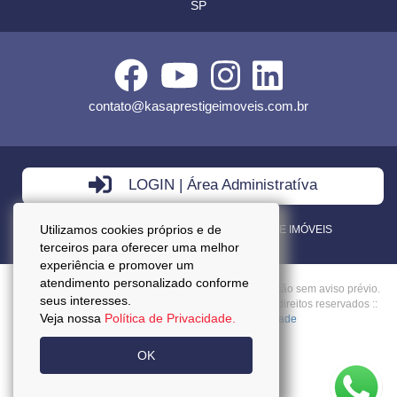
SP
contato@kasaprestigeimoveis.com.br
LOGIN | Área Administratíva
Utilizamos cookies próprios e de
VENDA - LOCAÇÃO - ADMINISTRAÇÃO DE IMÓVEIS
terceiros para oferecer uma melhor
experiência e promover um
atendimento personalizado conforme
Preços mencionados neste site estão sujeitos a alteração sem aviso prévio.
seus interesses.
Copyright © 2026 - Kasa Prestige Imoveis :: Todos os direitos reservados ::
Veja nossa
Política de Privacidade.
CRECI: J27037 ::
Política da Privacidade
OK