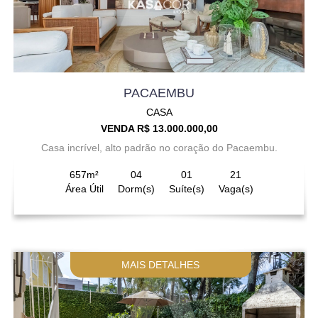
PACAEMBU
CASA
VENDA R$ 13.000.000,00
Casa incrível, alto padrão no coração do Pacaembu.
657m²
04
01
21
Área Útil
Dorm(s)
Suíte(s)
Vaga(s)
MAIS DETALHES