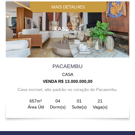
MAIS DETALHES
PACAEMBU
CASA
VENDA R$ 13.000.000,00
Casa incrível, alto padrão no coração do Pacaembu.
657m²
04
01
21
Área Útil
Dorm(s)
Suíte(s)
Vaga(s)