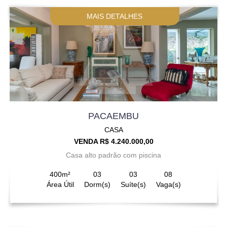
MAIS DETALHES
PACAEMBU
CASA
VENDA R$ 4.240.000,00
Casa alto padrão com piscina
400m²
03
03
08
Área Útil
Dorm(s)
Suíte(s)
Vaga(s)