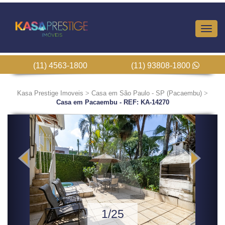
Altern
Nave
(11) 4563-1800
(11) 93808-1800
Kasa Prestige Imoveis
>
Casa em São Paulo - SP (Pacaembu)
>
Casa em Pacaembu - REF: KA-14270
Previous
Next
1/25