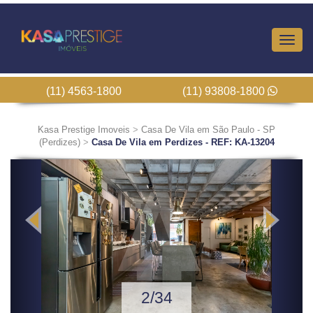
Altern
Nave
(11) 4563-1800
(11) 93808-1800
Kasa Prestige Imoveis
>
Casa De Vila em São Paulo - SP
(Perdizes)
>
Casa De Vila em Perdizes - REF: KA-13204
Previous
Next
2/34