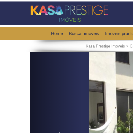
Home
Buscar imóveis
Imóveis pront
Kasa Prestige Imoveis
>
C
Previous