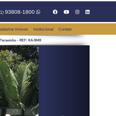
93808-1800
1)
adastrar imóveis
Institucional
Contato
Pacaembu - REF: KA-9049
Next