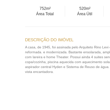
752m²
520m²
Área Total
Área Útil
DESCRIÇÃO DO IMÓVEL
A casa, de 1945, foi assinada pelo Arquiteto Rino Levi
reformada. e modernizada. Bastante ensolarada, ampl
com lareira e home Theater. Possui ainda 4 suites sen
copa/cozinha, piscina aquecida com aquecimento solar
aspirador central Hyden e Sistema de Reuso de água.
vista encantadora.