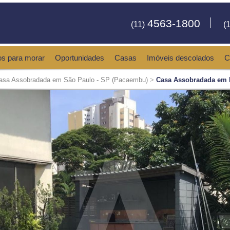
4563-1800
(11)
(1
os para morar
Oportunidades
Casas
Imóveis descolados
C
asa Assobradada em São Paulo - SP (Pacaembu)
>
Casa Assobradada em 