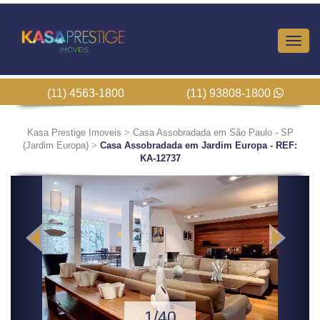
Altern
Nave
(11) 4563-1800
(11) 93808-1800
Kasa Prestige Imoveis
>
Casa Assobradada em São Paulo - SP
(Jardim Europa)
>
Casa Assobradada em Jardim Europa - REF:
KA-12737
Previous
Next
1/40