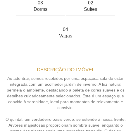
03
02
Dorms
Suítes
04
Vagas
DESCRIÇÃO DO IMÓVEL
Ao adentrar, somos recebidos por uma espaçosa sala de estar
integrada com um acolhedor jardim de inverno. A luz natural
permeia o ambiente, destacando a paleta de cores suaves e os
detalhes cuidadosamente selecionados. Este é um espaço que
convida à serenidade, ideal para momentos de relaxamento e
convívio.
O quintal, um verdadeiro oásis verde, se estende à nossa frente.
Árvores majestosas proporcionam sombra suave, enquanto o
aroma das plantas exala uma atmosfera tranquila. O design