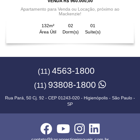
VENDA R$ 960.000,00
Apartamento para Venda ou Locação, próximo ao
Mackenzie!
132m²
02
01
Área Útil
Dorm(s)
Suíte(s)
4563-1800
(11)
93808-1800
(11)
Rua Pará, 50 Cj. 92 - CEP 01243-020 - Higienópolis - São Paulo -
SP
contato@kasaprestigeimoveis.com.br