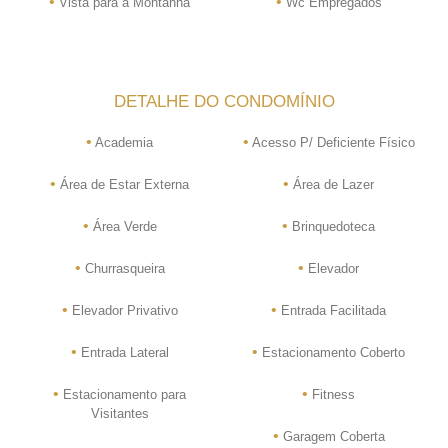
•
•
Vista para a Montanha
Wc Empregados
DETALHE DO CONDOMÍNIO
•
•
Academia
Acesso P/ Deficiente Físico
•
•
Área de Estar Externa
Área de Lazer
•
•
Área Verde
Brinquedoteca
•
•
Churrasqueira
Elevador
•
•
Elevador Privativo
Entrada Facilitada
•
•
Entrada Lateral
Estacionamento Coberto
•
•
Estacionamento para
Fitness
Visitantes
•
Garagem Coberta