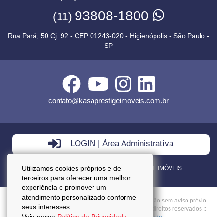
93808-1800
(11)
Rua Pará, 50 Cj. 92 - CEP 01243-020 - Higienópolis - São Paulo -
SP
contato@kasaprestigeimoveis.com.br
LOGIN | Área Administratíva
Utilizamos cookies próprios e de
VENDA - LOCAÇÃO - ADMINISTRAÇÃO DE IMÓVEIS
terceiros para oferecer uma melhor
experiência e promover um
atendimento personalizado conforme
Preços mencionados neste site estão sujeitos a alteração sem aviso prévio.
seus interesses.
Copyright © 2026 - Kasa Prestige Imoveis :: Todos os direitos reservados ::
Veja nossa
Política de Privacidade.
CRECI: J27037 ::
Política da Privacidade