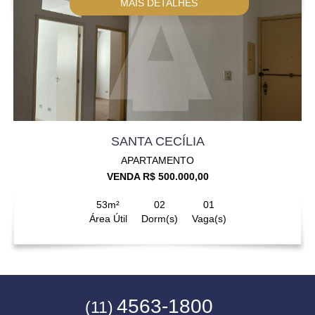
MAIS DETALHES
SANTA CECÍLIA
APARTAMENTO
VENDA R$ 500.000,00
53m²
02
01
Área Útil
Dorm(s)
Vaga(s)
4563-1800
(11)