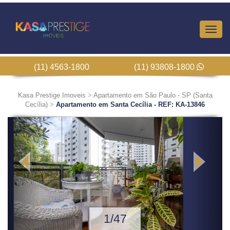
Altern
Nave
(11) 4563-1800
(11) 93808-1800
Kasa Prestige Imoveis
>
Apartamento em São Paulo - SP (Santa
Cecília)
>
Apartamento em Santa Cecília - REF: KA-13846
Previous
Next
2/47