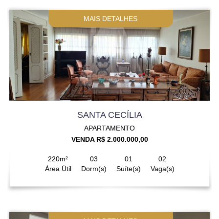
MAIS DETALHES
SANTA CECÍLIA
APARTAMENTO
VENDA R$ 2.000.000,00
220m²
03
01
02
Área Útil
Dorm(s)
Suíte(s)
Vaga(s)