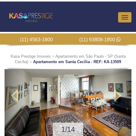
Altern
Nave
(11) 4563-1800
(11) 93808-1800
Kasa Prestige Imoveis
>
Apartamento em São Paulo - SP (Santa
Cecília)
>
Apartamento em Santa Cecília - REF: KA-13509
Previous
Next
1/14