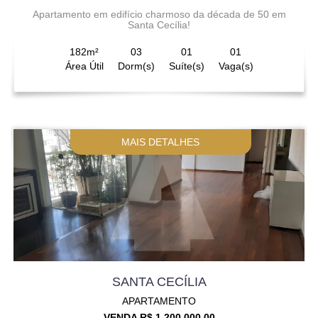
Apartamento em edifício charmoso da década de 50 em
Santa Cecília!
182m²
03
01
01
Área Útil
Dorm(s)
Suíte(s)
Vaga(s)
MAIS DETALHES
SANTA CECÍLIA
APARTAMENTO
VENDA R$ 1.200.000,00