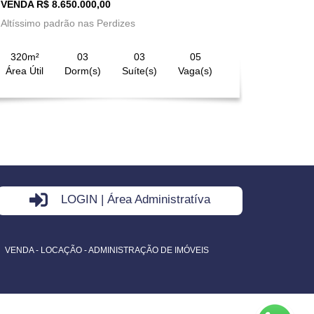
VENDA R$ 8.650.000,00
Altíssimo padrão nas Perdizes
320m²
03
03
05
Área Útil
Dorm(s)
Suíte(s)
Vaga(s)
LOGIN | Área Administratíva
VENDA - LOCAÇÃO - ADMINISTRAÇÃO DE IMÓVEIS