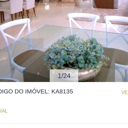
1/24
ÓDIGO DO IMÓVEL: KA8135
VE
IAL