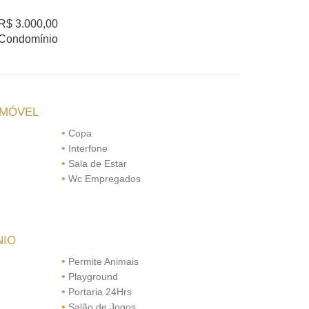
R$ 3.000,00
Condomínio
IMÓVEL
•
Copa
•
Interfone
•
Sala de Estar
•
Wc Empregados
NIO
•
Permite Animais
•
Playground
•
Portaria 24Hrs
•
Salão de Jogos