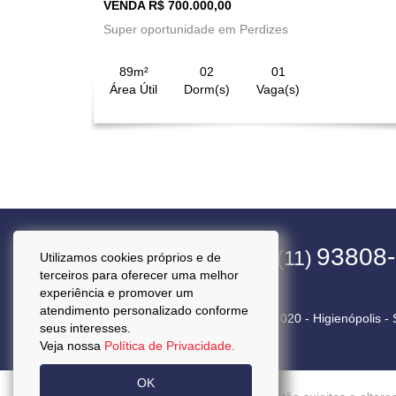
VENDA R$ 700.000,00
Super oportunidade em Perdizes
89m²
02
01
Área Útil
Dorm(s)
Vaga(s)
4563-1800
93808
(11)
(11)
Utilizamos cookies próprios e de
terceiros para oferecer uma melhor
experiência e promover um
atendimento personalizado conforme
Rua Pará, 50 Cj. 92 - CEP 01243-020 - Higienópolis -
seus interesses.
Veja nossa
Política de Privacidade.
OK