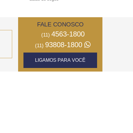
FALE CONOSCO
4563-1800
(11)
93808-1800
(11)
LIGAMOS PARA VOCÊ