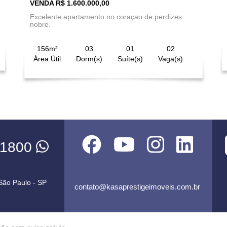
VENDA R$ 1.600.000,00
Excelente apartamento no coraçao de perdizes
nobre.
156m²
03
01
02
Área Útil
Dorm(s)
Suíte(s)
Vaga(s)
-1800
 São Paulo - SP
contato@kasaprestigeimoveis.com.br