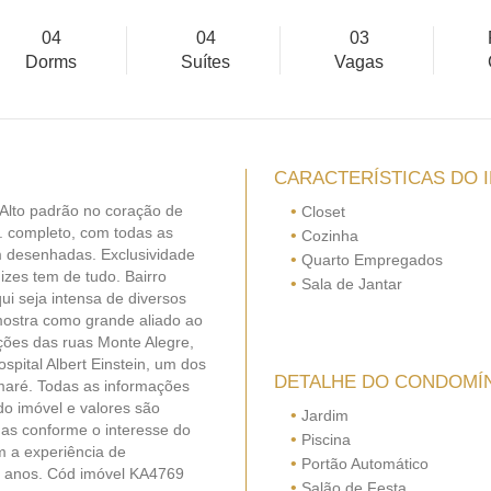
04
04
03
Dorms
Suítes
Vagas
CARACTERÍSTICAS DO 
 Alto padrão no coração de
•
Closet
. completo, com todas as
•
Cozinha
em desenhadas. Exclusividade
•
Quarto Empregados
izes tem de tudo. Bairro
•
Sala de Jantar
ui seja intensa de diversos
mostra como grande aliado ao
ações das ruas Monte Alegre,
pital Albert Einstein, um dos
DETALHE DO CONDOMÍ
aré. Todas as informações
do imóvel e valores são
•
Jardim
as conforme o interesse do
•
Piscina
m a experiência de
•
Portão Automático
5 anos. Cód imóvel KA4769
•
Salão de Festa