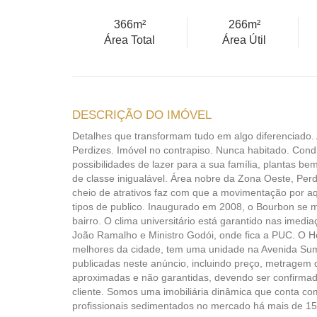
366m²
266m²
Área Total
Área Útil
DESCRIÇÃO DO IMÓVEL
Detalhes que transformam tudo em algo diferenciado.
Perdizes. Imóvel no contrapiso. Nunca habitado. Cond
possibilidades de lazer para a sua família, plantas b
de classe inigualável. Área nobre da Zona Oeste, Perd
cheio de atrativos faz com que a movimentação por aq
tipos de publico. Inaugurado em 2008, o Bourbon se 
bairro. O clima universitário está garantido nas imedi
João Ramalho e Ministro Godói, onde fica a PUC. O Hos
melhores da cidade, tem uma unidade na Avenida Sum
publicadas neste anúncio, incluindo preço, metragem 
aproximadas e não garantidas, devendo ser confirmad
cliente. Somos uma imobiliária dinâmica que conta co
profissionais sedimentados no mercado há mais de 1