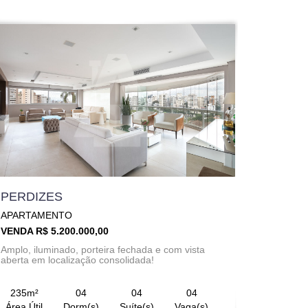
PERDIZES
APARTAMENTO
VENDA R$ 5.200.000,00
Amplo, iluminado, porteira fechada e com vista
aberta em localização consolidada!
235m²
04
04
04
Área Útil
Dorm(s)
Suíte(s)
Vaga(s)