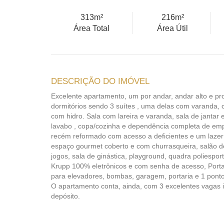
313m²
216m²
Área Total
Área Útil
DESCRIÇÃO DO IMÓVEL
Excelente apartamento, um por andar, andar alto e pr
dormitórios sendo 3 suítes , uma delas com varanda, c
com hidro. Sala com lareira e varanda, sala de jantar 
lavabo , copa/cozinha e dependência completa de em
recém reformado com acesso a deficientes e um lazer
espaço gourmet coberto e com churrasqueira, salão d
jogos, sala de ginástica, playground, quadra poliesport
Krupp 100% eletrônicos e com senha de acesso, Portar
para elevadores, bombas, garagem, portaria e 1 ponto
O apartamento conta, ainda, com 3 excelentes vagas in
depósito.