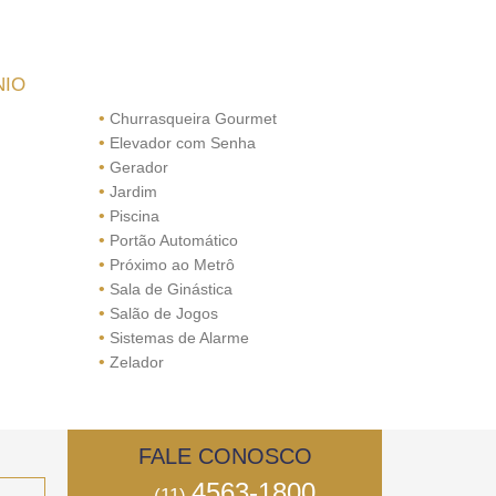
NIO
•
Churrasqueira Gourmet
•
Elevador com Senha
•
Gerador
•
Jardim
•
Piscina
•
Portão Automático
•
Próximo ao Metrô
•
Sala de Ginástica
•
Salão de Jogos
•
Sistemas de Alarme
•
Zelador
FALE CONOSCO
4563-1800
(11)