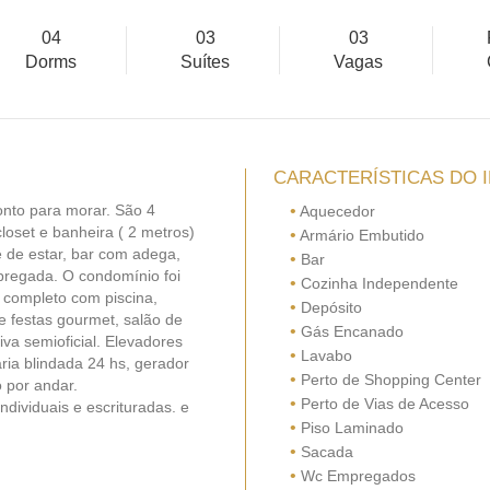
04
03
03
Dorms
Suítes
Vagas
CARACTERÍSTICAS DO 
onto para morar. São 4
•
Aquecedor
loset e banheira ( 2 metros)
•
Armário Embutido
e de estar, bar com adega,
•
Bar
pregada. O condomínio foi
•
Cozinha Independente
 completo com piscina,
•
Depósito
e festas gourmet, salão de
•
Gás Encanado
iva semioficial. Elevadores
•
Lavabo
ia blindada 24 hs, gerador
•
Perto de Shopping Center
 por andar.
•
Perto de Vias de Acesso
dividuais e escrituradas. e
•
Piso Laminado
•
Sacada
•
Wc Empregados