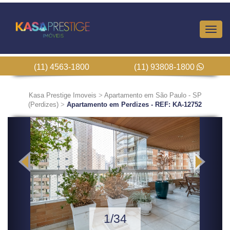
Altern
Nave
(11) 4563-1800
(11) 93808-1800
Kasa Prestige Imoveis
>
Apartamento em São Paulo - SP
(Perdizes)
>
Apartamento em Perdizes - REF: KA-12752
Previous
Next
1/34