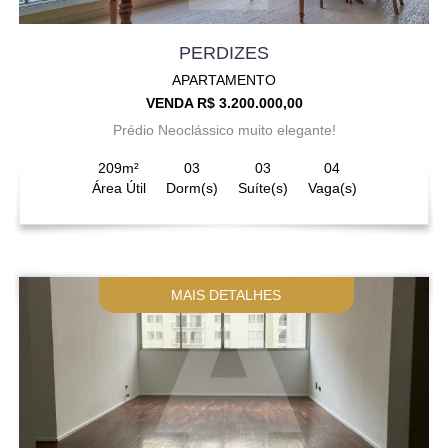
PERDIZES
APARTAMENTO
VENDA R$ 3.200.000,00
Prédio Neoclássico muito elegante!
209m²
03
03
04
Área Útil
Dorm(s)
Suíte(s)
Vaga(s)
MAIS DETALHES