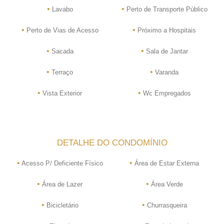
•
•
Lavabo
Perto de Transporte Público
•
•
Perto de Vias de Acesso
Próximo a Hospitais
•
•
Sacada
Sala de Jantar
•
•
Terraço
Varanda
•
•
Vista Exterior
Wc Empregados
DETALHE DO CONDOMÍNIO
•
•
Acesso P/ Deficiente Físico
Área de Estar Externa
•
•
Área de Lazer
Área Verde
•
•
Bicicletário
Churrasqueira