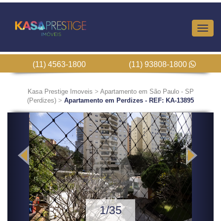
Altern
Nave
(11) 4563-1800
(11) 93808-1800
Kasa Prestige Imoveis
>
Apartamento em São Paulo - SP
(Perdizes)
>
Apartamento em Perdizes - REF: KA-13895
Previous
Next
1/35