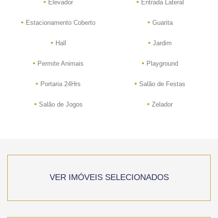
•
•
Elevador
Entrada Lateral
•
•
Estacionamento Coberto
Guarita
•
•
Hall
Jardim
•
•
Permite Animais
Playground
•
•
Portaria 24Hrs
Salão de Festas
•
•
Salão de Jogos
Zelador
VER IMÓVEIS SELECIONADOS