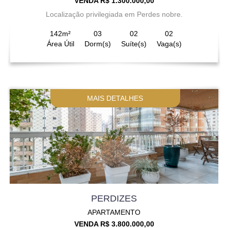
VENDA R$ 1.300.000,00
Localização privilegiada em Perdes nobre.
142m²
03
02
02
Área Útil
Dorm(s)
Suíte(s)
Vaga(s)
MAIS DETALHES
PERDIZES
APARTAMENTO
VENDA R$ 3.800.000,00