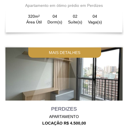
Apartamento em ótimo prédio em Perdizes
320m²
04
02
04
Área Útil
Dorm(s)
Suíte(s)
Vaga(s)
MAIS DETALHES
PERDIZES
APARTAMENTO
LOCAÇÃO R$ 4.500,00