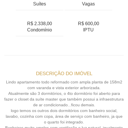
Suítes
Vagas
R$ 2.338,00
R$ 600,00
Condomínio
IPTU
DESCRIÇÃO DO IMÓVEL
Lindo apartamento todo reformado com ampla planta de 158m2
com varanda e vista exterior arborizada.
Atualmente são 3 dormitórios, o 4to dormitório foi aberto para
fazer o closet da suíte master que também possui a infraestrutura
de ar condicionado...ficou demais.
logo temos os outros dois dormitórios com banheiro social,
lavabo, cozinha com copa, área de serviço com banheiro, ja que
o quarto foi integrado.
Banheiros muito amplos com ventilação e luz natural, igualmente