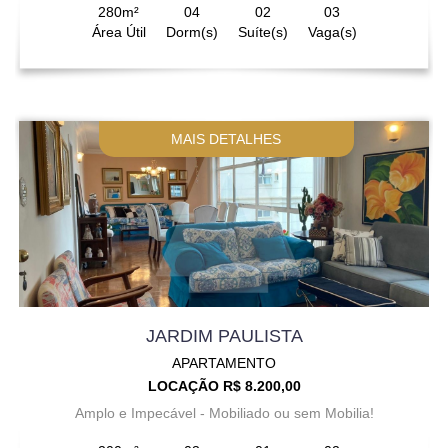
280m²
04
02
03
Área Útil
Dorm(s)
Suíte(s)
Vaga(s)
MAIS DETALHES
JARDIM PAULISTA
APARTAMENTO
LOCAÇÃO R$ 8.200,00
Amplo e Impecável - Mobiliado ou sem Mobilia!