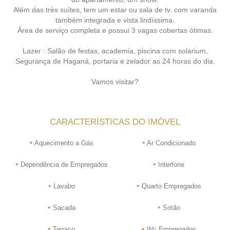
Além das très suítes, tem um estar ou sala de tv. com varanda
também integrada e vista lindíssima.
Área de serviço completa e possui 3 vagas cobertas ótimas.
Lazer : Salão de festas, academia, piscina com solarium,
Segurança de Haganá, portaria e zelador as 24 horas do dia.
Vamos visitar?
CARACTERÍSTICAS DO IMÓVEL
•
•
Aquecimento a Gás
Ar Condicionado
•
•
Dependência de Empregados
Interfone
•
•
Lavabo
Quarto Empregados
•
•
Sacada
Sotão
•
•
Terraço
Wc Empregados