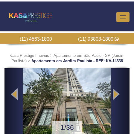
Altern
Nave
(11) 4563-1800
(11) 93808-1800
Kasa Prestige Imoveis
>
Apartamento em São Paulo - SP (Jardim
Paulista)
>
Apartamento em Jardim Paulista - REF: KA-14338
Previous
Next
1/36