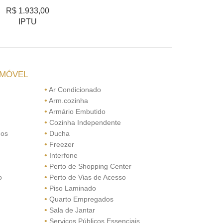
R$ 1.933,00
IPTU
IMÓVEL
•
Ar Condicionado
•
Arm.cozinha
•
Armário Embutido
•
Cozinha Independente
•
dos
Ducha
•
Freezer
•
Interfone
•
Perto de Shopping Center
•
o
Perto de Vias de Acesso
•
Piso Laminado
•
Quarto Empregados
•
Sala de Jantar
•
Serviços Públicos Essenciais