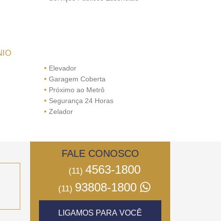
NIO
•
Elevador
•
Garagem Coberta
•
Próximo ao Metrô
•
Segurança 24 Horas
•
Zelador
FALE CONOSCO
4563-1800
(11)
93808-1800
(11)
LIGAMOS PARA VOCÊ