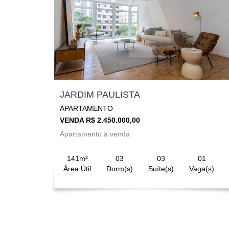
JARDIM PAULISTA
APARTAMENTO
VENDA R$ 2.450.000,00
Apartamento a venda
141m²
03
03
01
Área Útil
Dorm(s)
Suíte(s)
Vaga(s)