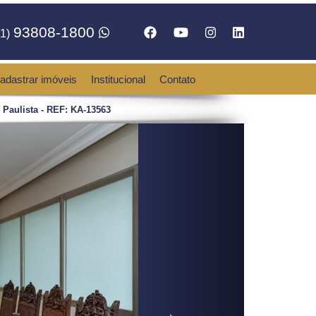
93808-1800
1)
adastrar imóveis
Institucional
Contato
Paulista - REF: KA-13563
Next