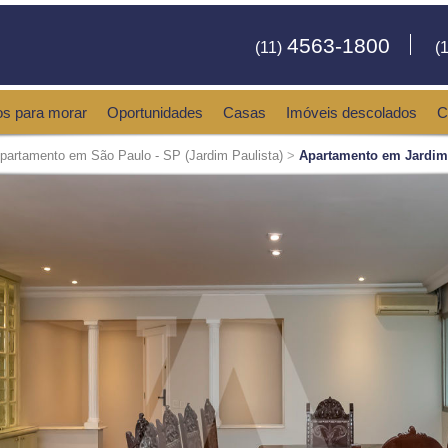
4563-1800
(11)
(1
os para morar
Oportunidades
Casas
Imóveis descolados
C
partamento em São Paulo - SP (Jardim Paulista)
>
Apartamento em Jardim 