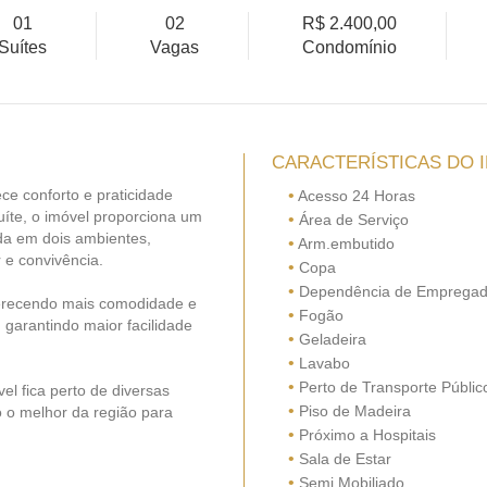
01
02
R$ 2.400,00
Suítes
Vagas
Condomínio
CARACTERÍSTICAS DO 
ce conforto e praticidade
•
Acesso 24 Horas
uíte, o imóvel proporciona um
•
Área de Serviço
ida em dois ambientes,
•
Arm.embutido
 e convivência.
•
Copa
•
Dependência de Emprega
ferecendo mais comodidade e
•
Fogão
 garantindo maior facilidade
•
Geladeira
•
Lavabo
•
Perto de Transporte Públic
el fica perto de diversas
•
Piso de Madeira
o o melhor da região para
•
Próximo a Hospitais
•
Sala de Estar
•
Semi Mobiliado