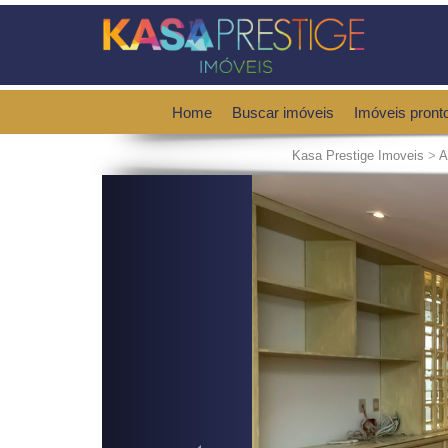
Home
Buscar imóveis
Imóveis pront
Kasa Prestige Imoveis
>
A
Previous