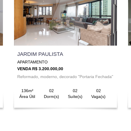
JARDIM PAULISTA
APARTAMENTO
VENDA R$ 3.200.000,00
Reformado, moderno, decorado "Portaria Fechada"
136m²
02
02
02
Área Útil
Dorm(s)
Suíte(s)
Vaga(s)