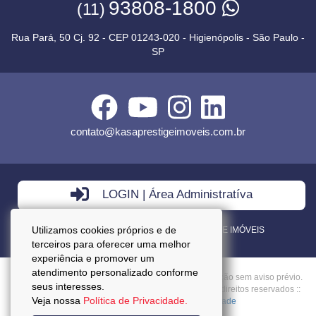
93808-1800
(11)
Rua Pará, 50 Cj. 92 - CEP 01243-020 - Higienópolis - São Paulo -
SP
contato@kasaprestigeimoveis.com.br
LOGIN | Área Administratíva
Utilizamos cookies próprios e de
VENDA - LOCAÇÃO - ADMINISTRAÇÃO DE IMÓVEIS
terceiros para oferecer uma melhor
experiência e promover um
atendimento personalizado conforme
Preços mencionados neste site estão sujeitos a alteração sem aviso prévio.
seus interesses.
Copyright © 2026 - Kasa Prestige Imoveis :: Todos os direitos reservados ::
Veja nossa
Política de Privacidade.
CRECI: J27037 ::
Política da Privacidade