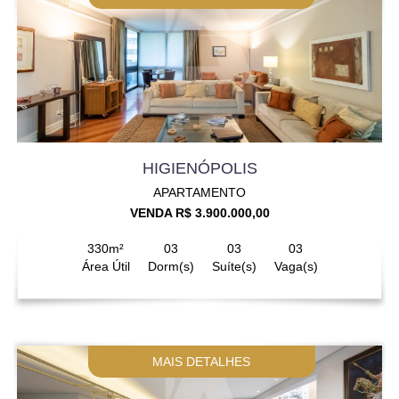
HIGIENÓPOLIS
APARTAMENTO
VENDA R$ 3.900.000,00
330m²
03
03
03
Área Útil
Dorm(s)
Suíte(s)
Vaga(s)
MAIS DETALHES