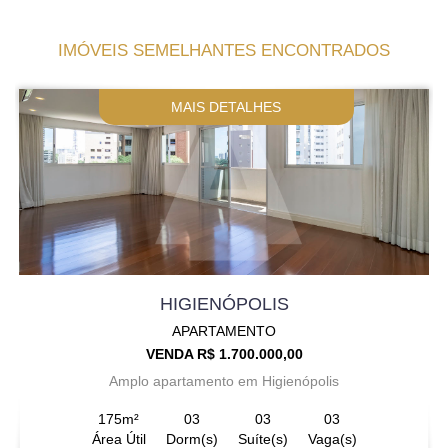
IMÓVEIS SEMELHANTES ENCONTRADOS
MAIS DETALHES
HIGIENÓPOLIS
APARTAMENTO
VENDA R$ 1.700.000,00
Amplo apartamento em Higienópolis
175m²
03
03
03
Área Útil
Dorm(s)
Suíte(s)
Vaga(s)