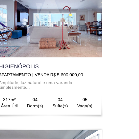
HIGIENÓPOLIS
APARTAMENTO | VENDA R$ 5.600.000,00
Amplitude, luz natural e uma varanda
simplesmente...
317m²
04
04
05
Área Útil
Dorm(s)
Suíte(s)
Vaga(s)