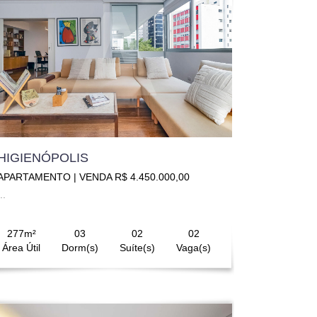
HIGIENÓPOLIS
APARTAMENTO | VENDA R$ 4.450.000,00
..
277m²
03
02
02
Área Útil
Dorm(s)
Suíte(s)
Vaga(s)