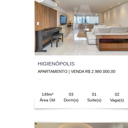
HIGIENÓPOLIS
APARTAMENTO | VENDA R$ 2.980.000,00
...
149m²
03
01
02
Área Útil
Dorm(s)
Suíte(s)
Vaga(s)