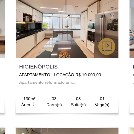
HIGIENÓPOLIS
APARTAMENTO | LOCAÇÃO R$ 10.000,00
Apartamento reformado em...
.
130m²
03
03
01
Área Útil
Dorm(s)
Suíte(s)
Vaga(s)