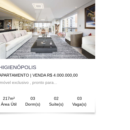
HIGIENÓPOLIS
APARTAMENTO | VENDA R$ 4.000.000,00
imóvel exclusivo , pronto para...
217m²
03
02
03
Área Útil
Dorm(s)
Suíte(s)
Vaga(s)