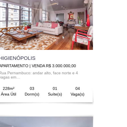
HIGIENÓPOLIS
APARTAMENTO | VENDA R$ 3.000.000,00
Rua Pernambuco: andar alto, face norte e 4
vagas em...
228m²
03
01
04
Área Útil
Dorm(s)
Suíte(s)
Vaga(s)