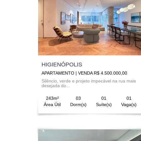
HIGIENÓPOLIS
APARTAMENTO | VENDA R$ 4.500.000,00
Silêncio, verde e projeto impecável na rua mais
desejada do...
243m²
03
01
01
Área Útil
Dorm(s)
Suíte(s)
Vaga(s)