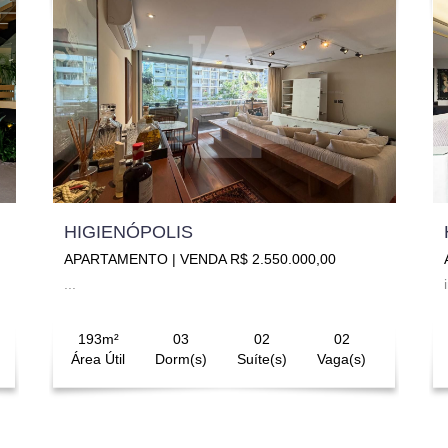
HIGIENÓPOLIS
APARTAMENTO | VENDA R$ 2.550.000,00
...
193m²
03
02
02
Área Útil
Dorm(s)
Suíte(s)
Vaga(s)