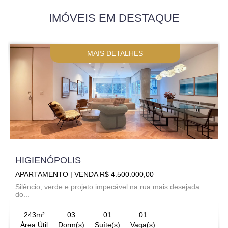
IMÓVEIS EM DESTAQUE
MAIS DETALHES
HIGIENÓPOLIS
APARTAMENTO | VENDA R$ 4.500.000,00
Silêncio, verde e projeto impecável na rua mais desejada
do...
243m²
03
01
01
Área Útil
Dorm(s)
Suíte(s)
Vaga(s)