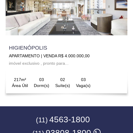
HIGIENÓPOLIS
APARTAMENTO | VENDA R$ 4.000.000,00
imóvel exclusivo , pronto para...
217m²
03
02
03
Área Útil
Dorm(s)
Suíte(s)
Vaga(s)
4563-1800
(11)
93808-1800