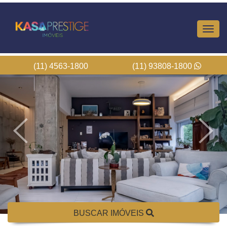
Altern
Nave
(11) 4563-1800
(11) 93808-1800
BUSCAR IMÓVEIS