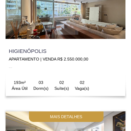
HIGIENÓPOLIS
APARTAMENTO | VENDA R$ 2.550.000,00
...
193m²
03
02
02
Área Útil
Dorm(s)
Suíte(s)
Vaga(s)
MAIS DETALHES