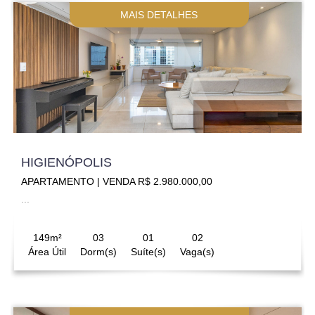
MAIS DETALHES
HIGIENÓPOLIS
APARTAMENTO | VENDA R$ 2.980.000,00
...
149m²
03
01
02
Área Útil
Dorm(s)
Suíte(s)
Vaga(s)