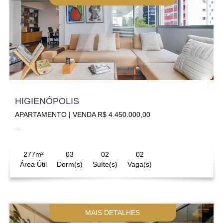
HIGIENÓPOLIS
APARTAMENTO | VENDA R$ 4.450.000,00
...
277m²
03
02
02
Área Útil
Dorm(s)
Suíte(s)
Vaga(s)
MAIS DETALHES