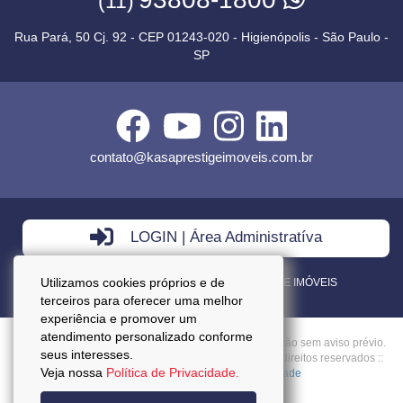
(11)
Rua Pará, 50 Cj. 92 - CEP 01243-020 - Higienópolis - São Paulo -
SP
contato@kasaprestigeimoveis.com.br
LOGIN | Área Administratíva
Utilizamos cookies próprios e de
VENDA - LOCAÇÃO - ADMINISTRAÇÃO DE IMÓVEIS
terceiros para oferecer uma melhor
experiência e promover um
atendimento personalizado conforme
Preços mencionados neste site estão sujeitos a alteração sem aviso prévio.
seus interesses.
Copyright © 2026 - Kasa Prestige Imoveis :: Todos os direitos reservados ::
Veja nossa
Política de Privacidade.
CRECI: J27037 ::
Política da Privacidade