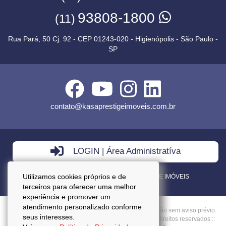
93808-1800
(11)
Rua Pará, 50 Cj. 92 - CEP 01243-020 - Higienópolis - São Paulo -
SP
contato@kasaprestigeimoveis.com.br
LOGIN | Área Administratíva
Utilizamos cookies próprios e de
VENDA - LOCAÇÃO - ADMINISTRAÇÃO DE IMÓVEIS
terceiros para oferecer uma melhor
experiência e promover um
atendimento personalizado conforme
Preços mencionados neste site estão sujeitos a alteração sem aviso prévio.
seus interesses.
Copyright © 2026 - Kasa Prestige Imoveis :: Todos os direitos reservados ::