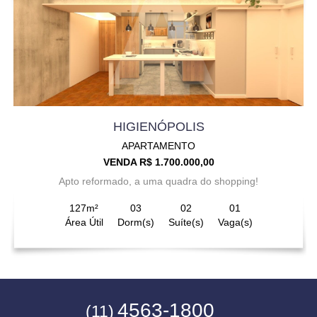
HIGIENÓPOLIS
APARTAMENTO
VENDA R$ 1.700.000,00
Apto reformado, a uma quadra do shopping!
127m²
03
02
01
Área Útil
Dorm(s)
Suíte(s)
Vaga(s)
4563-1800
(11)