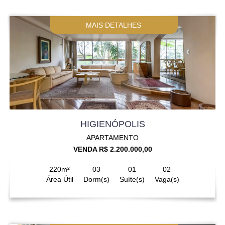
MAIS DETALHES
HIGIENÓPOLIS
APARTAMENTO
VENDA R$ 2.200.000,00
220m²
03
01
02
Área Útil
Dorm(s)
Suíte(s)
Vaga(s)