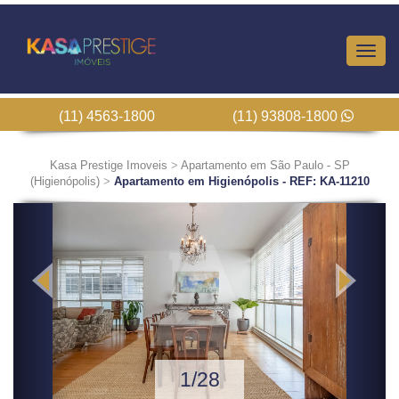
Altern
Nave
(11) 4563-1800
(11) 93808-1800
Kasa Prestige Imoveis
>
Apartamento em São Paulo - SP
(Higienópolis)
>
Apartamento em Higienópolis - REF: KA-11210
Previous
Next
1/28