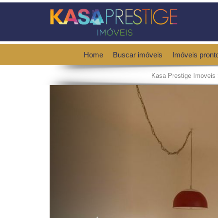
Home
Buscar imóveis
Imóveis pront
Kasa Prestige Imoveis
Previous