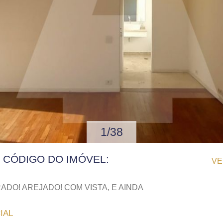
1/38
| CÓDIGO DO IMÓVEL:
VE
O! AREJADO! COM VISTA, E AINDA
IAL