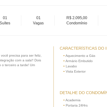
01
01
R$ 2.095,00
Suítes
Vagas
Condomínio
CARACTERÍSTICAS DO 
ocê precisa para ser feliz,
•
Aquecimento a Gás
ntegração com a sala!! Dois
•
Armário Embutido
 o terceiro a tarde! Um
•
Lavabo
•
Vista Exterior
DETALHE DO CONDOMÍ
•
Academia
•
Portaria 24Hrs