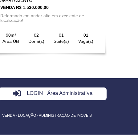
APARTAMENTO
VENDA R$ 1.530.000,00
Reformado em andar alto em excelente de
localização!
90m²
02
01
01
Área Útil
Dorm(s)
Suíte(s)
Vaga(s)
LOGIN | Área Administratíva
VENDA - LOCAÇÃO - ADMINISTRAÇÃO DE IMÓVEIS