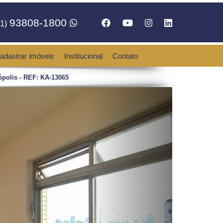
93808-1800
1)
adastrar imóveis
Institucional
Contato
polis - REF: KA-13065
Next