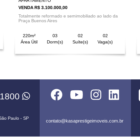
APARTAMENTO
VENDA R$ 3.100.000,00
Totalmente reformado e semimobiliado ao lado da
Praça Buenos Aires
220m²
03
02
02
Área Útil
Dorm(s)
Suíte(s)
Vaga(s)
-1800
 São Paulo - SP
contato@kasaprestigeimoveis.com.br