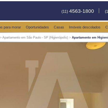
4563-1800
(11)
(1
os para morar
Oportunidades
Casas
Imóveis descolados
C
>
Apartamento em São Paulo - SP (Higienópolis)
>
Apartamento em Higienó