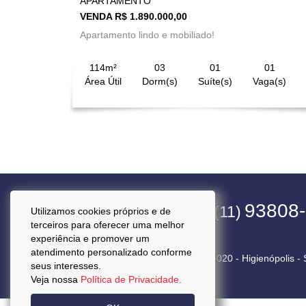
APARTAMENTO
VENDA R$ 1.890.000,00
Apartamento lindo e mobiliado!
114m²
03
01
01
Área Útil
Dorm(s)
Suíte(s)
Vaga(s)
4563-1800
93808
(11)
(11)
Utilizamos cookies próprios e de
terceiros para oferecer uma melhor
experiência e promover um
atendimento personalizado conforme
Rua Pará, 50 Cj. 92 - CEP 01243-020 - Higienópolis -
seus interesses.
Veja nossa
Política de Privacidade.