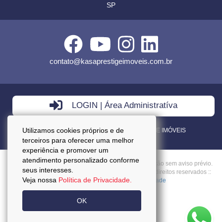
SP
contato@kasaprestigeimoveis.com.br
LOGIN | Área Administratíva
Utilizamos cookies próprios e de
VENDA - LOCAÇÃO - ADMINISTRAÇÃO DE IMÓVEIS
terceiros para oferecer uma melhor
experiência e promover um
atendimento personalizado conforme
Preços mencionados neste site estão sujeitos a alteração sem aviso prévio.
seus interesses.
Copyright © 2026 - Kasa Prestige Imoveis :: Todos os direitos reservados ::
Veja nossa
Política de Privacidade.
CRECI: J27037 ::
Política da Privacidade
OK