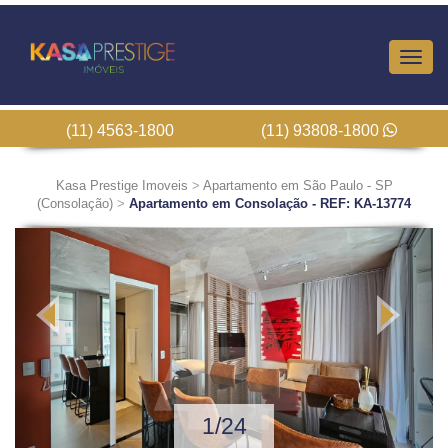
Altern
Nave
(11) 4563-1800
(11) 93808-1800
Kasa Prestige Imoveis
>
Apartamento em São Paulo - SP
(Consolação)
>
Apartamento em Consolação - REF: KA-13774
Previous
Next
1/24