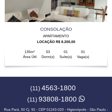
CONSOLAÇÃO
APARTAMENTO
LOCAÇÃO R$ 8.200,00
135m²
03
01
01
Área Útil
Dorm(s)
Suíte(s)
Vaga(s)
4563-1800
(11)
93808-1800
(11)
Rua Pará, 50 Cj. 92 - CEP 01243-020 - Higienópolis - São Paulo -