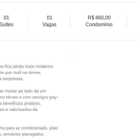
01
01
R$ 860,00
Suítes
Vagas
Condomínio
es fica ainda mais moderno
o por mall no térreo,
es empresas.
uer morar ao lado de um
no térreo e com serviços pay-
s benefícios práticos,
os e valorizados da
ra para ar condicionado, piso
s, armários planejados,