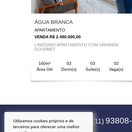
ÁGUA BRANCA
APARTAMENTO
VENDA R$ 2.490.000,00
LINDÍSIMO APARTAMENTO COM VARANDA
GOURMET.
160m²
03
03
02
Área Útil
Dorm(s)
Suíte(s)
Vaga(s)
4563-1800
93808
(11)
(11)
Utilizamos cookies próprios e de
terceiros para oferecer uma melhor