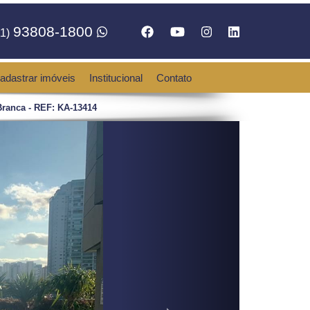
93808-1800
1)
adastrar imóveis
Institucional
Contato
ranca - REF: KA-13414
Next