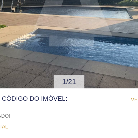
1/21
| CÓDIGO DO IMÓVEL:
VE
ADO!
IAL