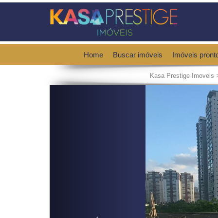
Home
Buscar imóveis
Imóveis pront
Kasa Prestige Imoveis
Previous