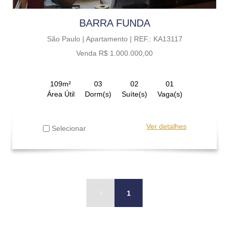
BARRA FUNDA
São Paulo |
Apartamento |
REF.: KA13117
Venda R$ 1.000.000,00
109m²
03
02
01
Área Útil
Dorm(s)
Suíte(s)
Vaga(s)
Ver detalhes
Selecionar
1