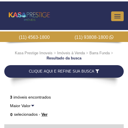
Altern
Nave
(11) 4563-1800
(11) 93808-1800
Kasa Prestige Imoveis
>
Imóveis à Venda
>
Barra Funda
>
Resultado da busca
CLIQUE AQUI E REFINE SUA BUSCA
3
imóveis encontrados
selecionados -
Ver
0