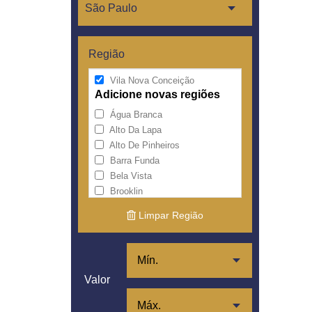
Região
Vila Nova Conceição
Adicione novas regiões
Água Branca
Alto Da Lapa
Alto De Pinheiros
Barra Funda
Bela Vista
Brooklin
Centro
Limpar Região
Cerqueira César
Consolação
Higienópolis
Itaim Bibi
Valor
Jardim América
Jardim Europa