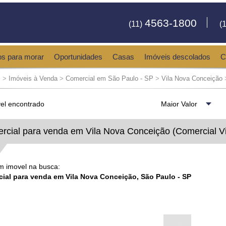
4563-1800
(11)
(1
os para morar
Oportunidades
Casas
Imóveis descolados
C
s
>
Imóveis à Venda
>
Comercial em São Paulo - SP
>
Vila Nova Conceição
el encontrado
rcial para venda em Vila Nova Conceição (Comercial V
 imovel na busca:
ial para venda em Vila Nova Conceição, São Paulo - SP