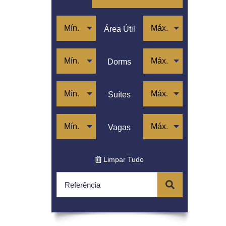
Jardim Paulista
Jardim Paulistano
Lapa
Área Útil
Moema
Morro Dos Ingleses
Pacaembu
Dorms
Paraíso
Perdizes
Pinheiros
Suítes
Pompéia
Santa Cecília
Sumaré
Vagas
Vila Madalena
Limpar Tudo