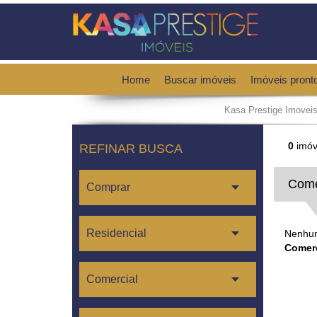
Home
Buscar imóveis
Imóveis pront
Kasa Prestige Imovei
0
imóv
REFINAR BUSCA
Come
Nenhum
Comerc