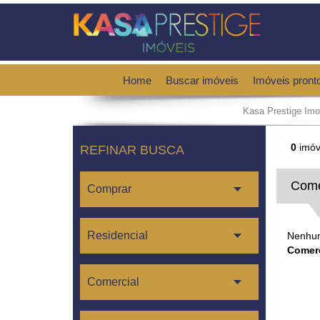
Home
Buscar imóveis
Imóveis pront
Kasa Prestige Imo
0
imóv
REFINAR BUSCA
Come
Nenhum
Comerc