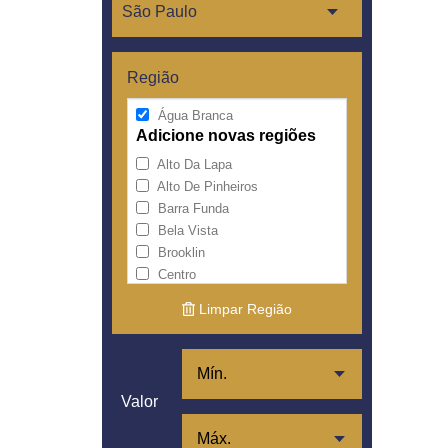
Região
Água Branca
Adicione novas regiões
Alto Da Lapa
Alto De Pinheiros
Barra Funda
Bela Vista
Brooklin
Centro
Cerqueira César
Limpar Região
Consolação
Higienópolis
Itaim Bibi
Jardim América
Valor
Jardim Europa
Jardim Paulista