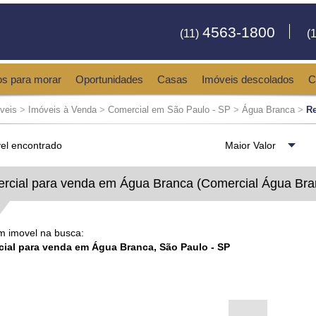
4563-1800
(11)
(1
os para morar
Oportunidades
Casas
Imóveis descolados
C
veis
>
Imóveis à Venda
>
Comercial em São Paulo - SP
>
Água Branca
>
Re
el encontrado
rcial para venda em Água Branca (Comercial Água Bra
 imovel na busca:
ial para venda em Água Branca, São Paulo - SP