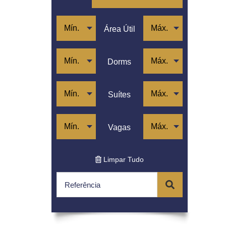
Jardim Paulistano
Lapa
Moema
Área Útil
Morro Dos Ingleses
Pacaembu
Paraíso
Dorms
Perdizes
Pinheiros
Pompéia
Suítes
Santa Cecília
Sumaré
Vila Madalena
Vagas
Vila Nova Conceição
Limpar Tudo