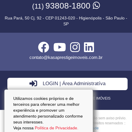
93808-1800
(11)
Rua Pará, 50 Cj. 92 - CEP 01243-020 - Higienópolis - São Paulo -
SP
contato@kasaprestigeimoveis.com.br
LOGIN | Área Administratíva
Utilizamos cookies próprios e de
VENDA - LOCAÇÃO - ADMINISTRAÇÃO DE IMÓVEIS
terceiros para oferecer uma melhor
experiência e promover um
atendimento personalizado conforme
Preços mencionados neste site estão sujeitos a alteração sem aviso prévio.
seus interesses.
Copyright © 2026 - Kasa Prestige Imoveis :: Todos os direitos reservados ::
Veja nossa
Política de Privacidade.
CRECI: J27037 ::
Política da Privacidade