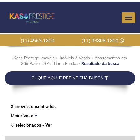
Altern
Nave
(11) 4563-1800
(11) 93808-1800
Kasa Prestige Imoveis
>
Imóveis à Venda
>
Apartamentos em
São Paulo - SP
>
Barra Funda
>
Resultado da busca
CLIQUE AQUI E REFINE SUA BUSCA
2
imóveis encontrados
selecionados -
Ver
0