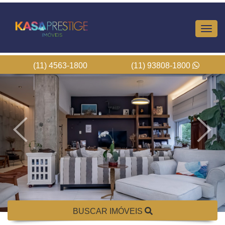
Altern
Nave
(11) 4563-1800
(11) 93808-1800
BUSCAR IMÓVEIS