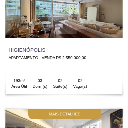
HIGIENÓPOLIS
APARTAMENTO | VENDA R$ 2.550.000,00
...
193m²
03
02
02
Área Útil
Dorm(s)
Suíte(s)
Vaga(s)
MAIS DETALHES