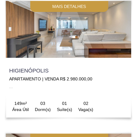
MAIS DETALHES
HIGIENÓPOLIS
APARTAMENTO | VENDA R$ 2.980.000,00
...
149m²
03
01
02
Área Útil
Dorm(s)
Suíte(s)
Vaga(s)