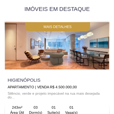
IMÓVEIS EM DESTAQUE
MAIS DETALHES
HIGIENÓPOLIS
APARTAMENTO | VENDA R$ 4.500.000,00
Silêncio, verde e projeto impecável na rua mais desejada
do...
243m²
03
01
01
Área Útil
Dorm(s)
Suíte(s)
Vaga(s)