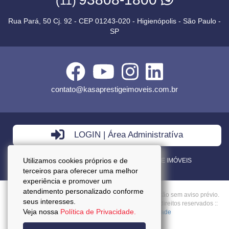
(11)
Rua Pará, 50 Cj. 92 - CEP 01243-020 - Higienópolis - São Paulo -
SP
contato@kasaprestigeimoveis.com.br
LOGIN | Área Administratíva
Utilizamos cookies próprios e de
VENDA - LOCAÇÃO - ADMINISTRAÇÃO DE IMÓVEIS
terceiros para oferecer uma melhor
experiência e promover um
atendimento personalizado conforme
Preços mencionados neste site estão sujeitos a alteração sem aviso prévio.
seus interesses.
Copyright © 2026 - Kasa Prestige Imoveis :: Todos os direitos reservados ::
Veja nossa
Política de Privacidade.
CRECI: J27037 ::
Política da Privacidade