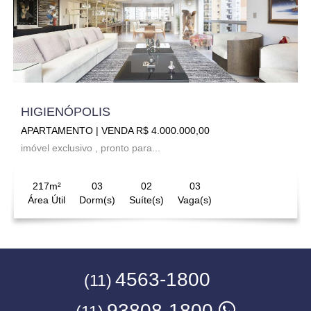
HIGIENÓPOLIS
APARTAMENTO | VENDA R$ 4.000.000,00
imóvel exclusivo , pronto para...
217m²
03
02
03
Área Útil
Dorm(s)
Suíte(s)
Vaga(s)
4563-1800
(11)
93808-1800