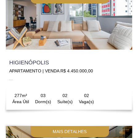
HIGIENÓPOLIS
APARTAMENTO | VENDA R$ 4.450.000,00
...
277m²
03
02
02
Área Útil
Dorm(s)
Suíte(s)
Vaga(s)
MAIS DETALHES