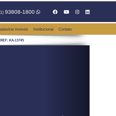
93808-1800
1)
adastrar imóveis
Institucional
Contato
 REF: KA-13745
Next