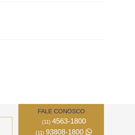
FALE CONOSCO
4563-1800
(11)
93808-1800
(11)