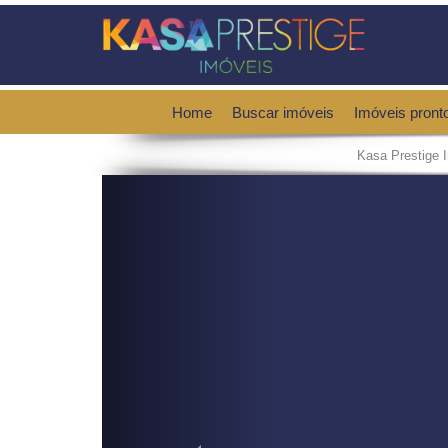
Home
Buscar imóveis
Imóveis pront
Kasa Prestige 
Previous