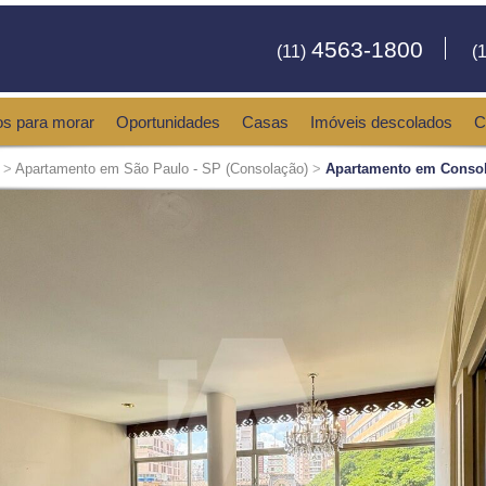
4563-1800
(11)
(1
os para morar
Oportunidades
Casas
Imóveis descolados
C
>
Apartamento em São Paulo - SP (Consolação)
>
Apartamento em Consol