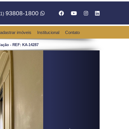
93808-1800
1)
adastrar imóveis
Institucional
Contato
ação - REF: KA-14287
Next