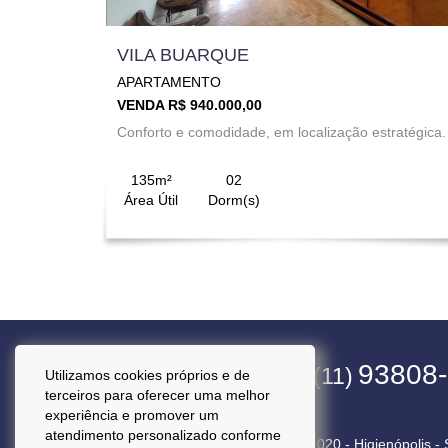
VILA BUARQUE
APARTAMENTO
VENDA R$ 940.000,00
Conforto e comodidade, em localização estratégica.
135m²
02
Área Útil
Dorm(s)
4563-1800
93808
(11)
(11)
Utilizamos cookies próprios e de
terceiros para oferecer uma melhor
experiência e promover um
atendimento personalizado conforme
Rua Pará, 50 Cj. 92 - CEP 01243-020 - Higienópolis -