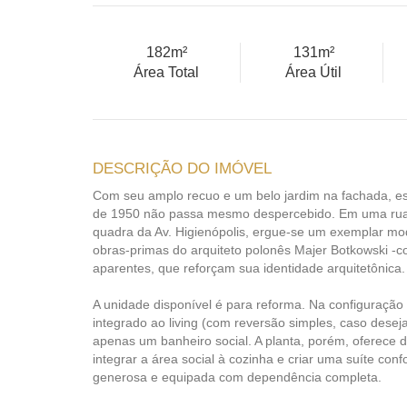
182m²
131m²
Área Total
Área Útil
DESCRIÇÃO DO IMÓVEL
Com seu amplo recuo e um belo jardim na fachada, est
de 1950 não passa mesmo despercebido. Em uma rua 
quadra da Av. Higienópolis, ergue-se um exemplar mo
obras-primas do arquiteto polonês Majer Botkowski -com
aparentes, que reforçam sua identidade arquitetônica.
A unidade disponível é para reforma. Na configuração at
integrado ao living (com reversão simples, caso desej
apenas um banheiro social. A planta, porém, oferece d
integrar a área social à cozinha e criar uma suíte conf
generosa e equipada com dependência completa.