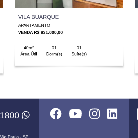
VILA BUARQUE
APARTAMENTO
VENDA R$ 631.000,00
40m²
01
01
Área Útil
Dorm(s)
Suíte(s)
-1800
 São Paulo - SP