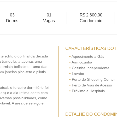
03
01
R$ 2.600,00
Dorms
Vagas
Condomínio
CARACTERÍSTICAS DO 
e edifício do final da década
•
Aquecimento a Gás
tranquila, a apenas uma
•
Arm.cozinha
dernista belíssimo - uma das
•
Cozinha Independente
 janelas piso-teto e pilotis
•
Lavabo
•
Perto de Shopping Center
•
Perto de Vias de Acesso
ual, o terceiro dormitório foi
•
Próximo a Hospitais
ado) e a ala íntima conta com
iversas possibilidades, como
ortável. A área de serviço é
DETALHE DO CONDOMÍ