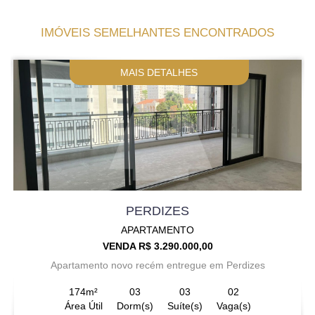
IMÓVEIS SEMELHANTES ENCONTRADOS
MAIS DETALHES
PERDIZES
APARTAMENTO
VENDA R$ 3.290.000,00
Apartamento novo recém entregue em Perdizes
174m²
03
03
02
Área Útil
Dorm(s)
Suíte(s)
Vaga(s)