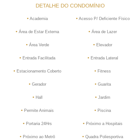
DETALHE DO CONDOMÍNIO
•
•
Academia
Acesso P/ Deficiente Físico
•
•
Área de Estar Externa
Área de Lazer
•
•
Área Verde
Elevador
•
•
Entrada Facilitada
Entrada Lateral
•
•
Estacionamento Coberto
Fitness
•
•
Gerador
Guarita
•
•
Hall
Jardim
•
•
Permite Animais
Piscina
•
•
Portaria 24Hrs
Próximo a Hospitais
•
•
Próximo ao Metrô
Quadra Poliesportiva