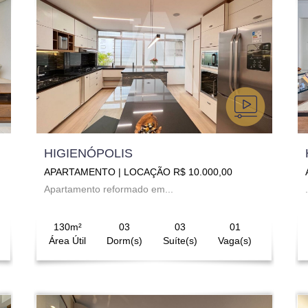
HIGIENÓPOLIS
APARTAMENTO | LOCAÇÃO R$ 10.000,00
Apartamento reformado em...
.
130m²
03
03
01
Área Útil
Dorm(s)
Suíte(s)
Vaga(s)