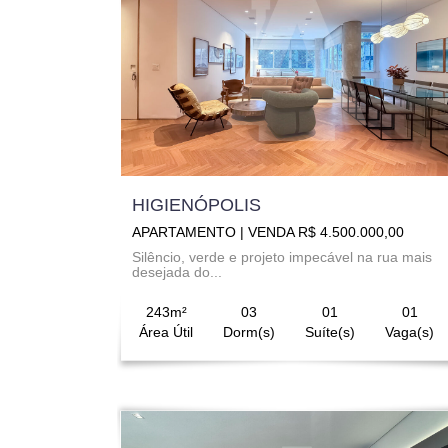
HIGIENÓPOLIS
APARTAMENTO | VENDA R$ 4.500.000,00
Silêncio, verde e projeto impecável na rua mais
desejada do...
243m²
03
01
01
Área Útil
Dorm(s)
Suíte(s)
Vaga(s)