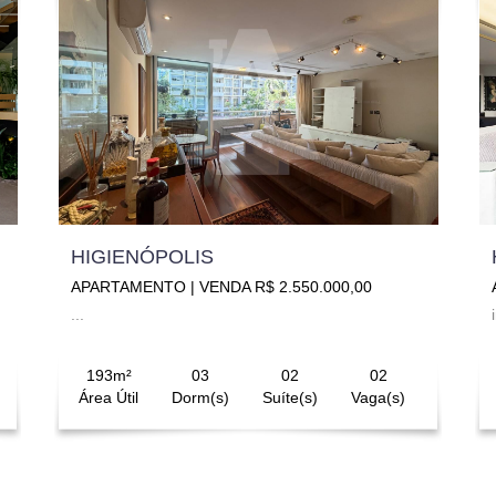
HIGIENÓPOLIS
APARTAMENTO | VENDA R$ 2.550.000,00
...
193m²
03
02
02
Área Útil
Dorm(s)
Suíte(s)
Vaga(s)