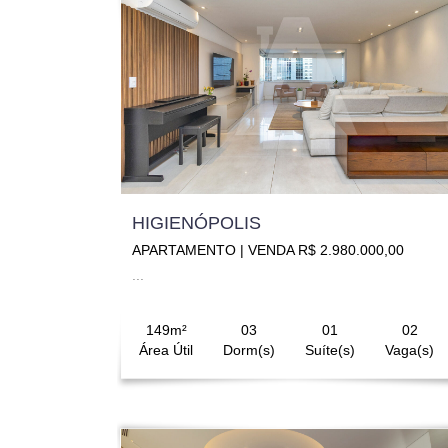
HIGIENÓPOLIS
APARTAMENTO | VENDA R$ 2.980.000,00
...
149m²
03
01
02
Área Útil
Dorm(s)
Suíte(s)
Vaga(s)