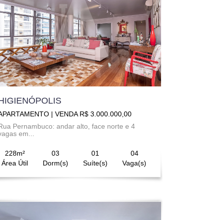
HIGIENÓPOLIS
APARTAMENTO | VENDA R$ 3.000.000,00
Rua Pernambuco: andar alto, face norte e 4
vagas em...
228m²
03
01
04
Área Útil
Dorm(s)
Suíte(s)
Vaga(s)