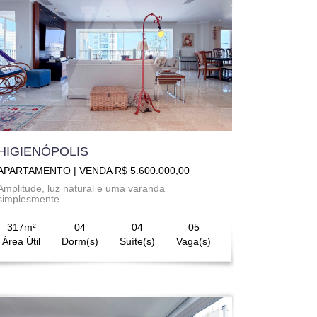
HIGIENÓPOLIS
APARTAMENTO | VENDA R$ 5.600.000,00
Amplitude, luz natural e uma varanda
simplesmente...
317m²
04
04
05
Área Útil
Dorm(s)
Suíte(s)
Vaga(s)