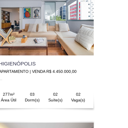
HIGIENÓPOLIS
APARTAMENTO | VENDA R$ 4.450.000,00
..
277m²
03
02
02
Área Útil
Dorm(s)
Suíte(s)
Vaga(s)