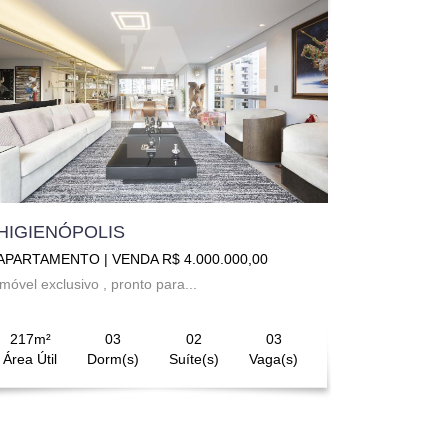
HIGIENÓPOLIS
APARTAMENTO | VENDA R$ 4.000.000,00
imóvel exclusivo , pronto para...
217m²
03
02
03
Área Útil
Dorm(s)
Suíte(s)
Vaga(s)