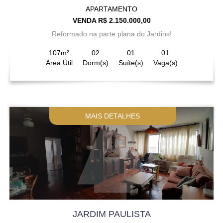
APARTAMENTO
VENDA R$ 2.150.000,00
Reformado na parte plana do Jardins!
107m²
02
01
01
Área Útil
Dorm(s)
Suíte(s)
Vaga(s)
MAIS DETALHES
JARDIM PAULISTA