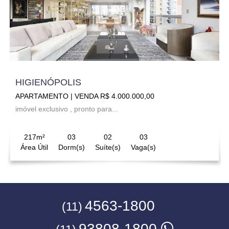
HIGIENÓPOLIS
APARTAMENTO | VENDA R$ 4.000.000,00
imóvel exclusivo , pronto para...
217m²
03
02
03
Área Útil
Dorm(s)
Suíte(s)
Vaga(s)
4563-1800
(11)
93808-1800