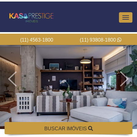
Altern
Nave
(11) 4563-1800
(11) 93808-1800
BUSCAR IMÓVEIS