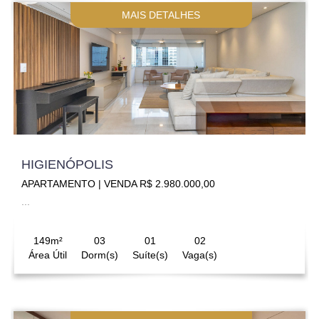
MAIS DETALHES
HIGIENÓPOLIS
APARTAMENTO | VENDA R$ 2.980.000,00
...
149m²
03
01
02
Área Útil
Dorm(s)
Suíte(s)
Vaga(s)