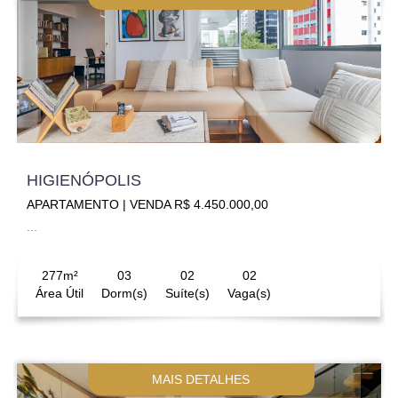
HIGIENÓPOLIS
APARTAMENTO | VENDA R$ 4.450.000,00
...
277m²
03
02
02
Área Útil
Dorm(s)
Suíte(s)
Vaga(s)
MAIS DETALHES