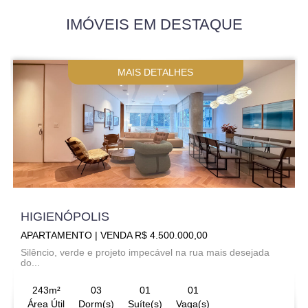
IMÓVEIS EM DESTAQUE
MAIS DETALHES
HIGIENÓPOLIS
APARTAMENTO | VENDA R$ 4.500.000,00
Silêncio, verde e projeto impecável na rua mais desejada
do...
243m²
03
01
01
Área Útil
Dorm(s)
Suíte(s)
Vaga(s)