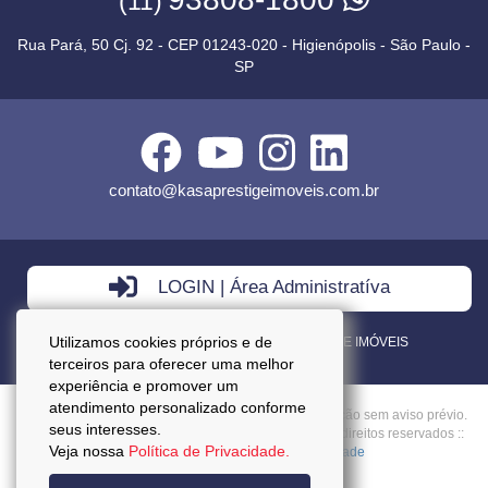
(11)
Rua Pará, 50 Cj. 92 - CEP 01243-020 - Higienópolis - São Paulo -
SP
contato@kasaprestigeimoveis.com.br
LOGIN | Área Administratíva
Utilizamos cookies próprios e de
VENDA - LOCAÇÃO - ADMINISTRAÇÃO DE IMÓVEIS
terceiros para oferecer uma melhor
experiência e promover um
atendimento personalizado conforme
Preços mencionados neste site estão sujeitos a alteração sem aviso prévio.
seus interesses.
Copyright © 2026 - Kasa Prestige Imoveis :: Todos os direitos reservados ::
Veja nossa
Política de Privacidade.
CRECI: J27037 ::
Política da Privacidade