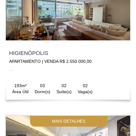
HIGIENÓPOLIS
APARTAMENTO | VENDA R$ 2.550.000,00
...
193m²
03
02
02
Área Útil
Dorm(s)
Suíte(s)
Vaga(s)
MAIS DETALHES