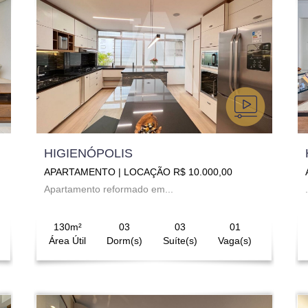
HIGIENÓPOLIS
APARTAMENTO | LOCAÇÃO R$ 10.000,00
Apartamento reformado em...
.
130m²
03
03
01
Área Útil
Dorm(s)
Suíte(s)
Vaga(s)