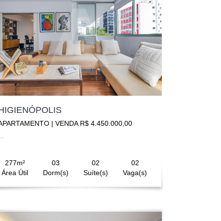
HIGIENÓPOLIS
APARTAMENTO | VENDA R$ 4.450.000,00
..
277m²
03
02
02
Área Útil
Dorm(s)
Suíte(s)
Vaga(s)