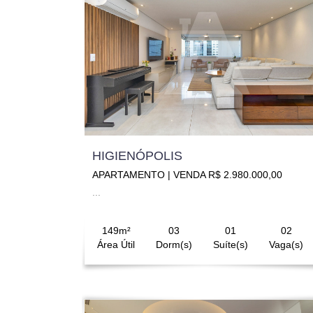
HIGIENÓPOLIS
APARTAMENTO | VENDA R$ 2.980.000,00
...
149m²
03
01
02
Área Útil
Dorm(s)
Suíte(s)
Vaga(s)