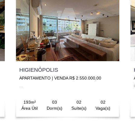
HIGIENÓPOLIS
APARTAMENTO | VENDA R$ 2.550.000,00
...
193m²
03
02
02
Área Útil
Dorm(s)
Suíte(s)
Vaga(s)