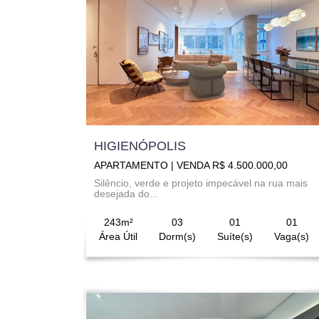
HIGIENÓPOLIS
APARTAMENTO | VENDA R$ 4.500.000,00
Silêncio, verde e projeto impecável na rua mais
desejada do...
243m²
03
01
01
Área Útil
Dorm(s)
Suíte(s)
Vaga(s)