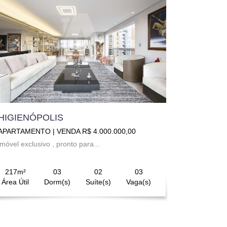
HIGIENÓPOLIS
APARTAMENTO | VENDA R$ 4.000.000,00
imóvel exclusivo , pronto para...
217m²
03
02
03
Área Útil
Dorm(s)
Suíte(s)
Vaga(s)