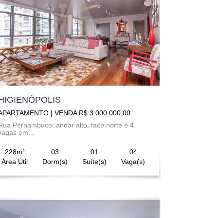
HIGIENÓPOLIS
APARTAMENTO | VENDA R$ 3.000.000,00
Rua Pernambuco: andar alto, face norte e 4
vagas em...
228m²
03
01
04
Área Útil
Dorm(s)
Suíte(s)
Vaga(s)