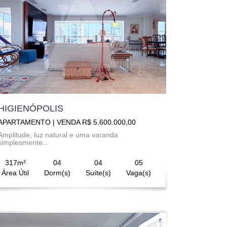
HIGIENÓPOLIS
APARTAMENTO | VENDA R$ 5.600.000,00
Amplitude, luz natural e uma varanda
simplesmente...
317m²
04
04
05
Área Útil
Dorm(s)
Suíte(s)
Vaga(s)