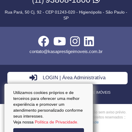
(11)
Rua Pará, 50 Cj. 92 - CEP 01243-020 - Higienópolis - São Paulo -
SP
contato@kasaprestigeimoveis.com.br
LOGIN | Área Administratíva
Utilizamos cookies próprios e de
VENDA - LOCAÇÃO - ADMINISTRAÇÃO DE IMÓVEIS
terceiros para oferecer uma melhor
experiência e promover um
atendimento personalizado conforme
Preços mencionados neste site estão sujeitos a alteração sem aviso prévio.
seus interesses.
Copyright © 2026 - Kasa Prestige Imoveis :: Todos os direitos reservados ::
Veja nossa
Política de Privacidade.
CRECI: J27037 ::
Política da Privacidade