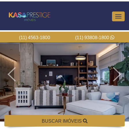
Altern
Nave
(11) 4563-1800
(11) 93808-1800
BUSCAR IMÓVEIS