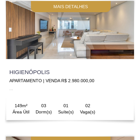
MAIS DETALHES
HIGIENÓPOLIS
APARTAMENTO | VENDA R$ 2.980.000,00
...
149m²
03
01
02
Área Útil
Dorm(s)
Suíte(s)
Vaga(s)