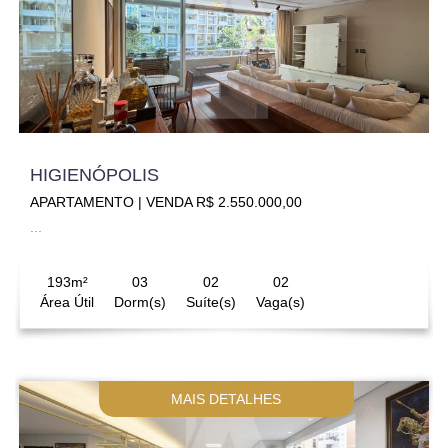
HIGIENÓPOLIS
APARTAMENTO | VENDA R$ 2.550.000,00
...
193m²
03
02
02
Área Útil
Dorm(s)
Suíte(s)
Vaga(s)
MAIS DETALHES