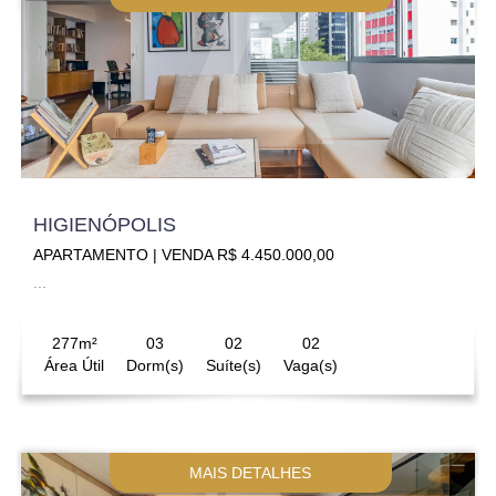
HIGIENÓPOLIS
APARTAMENTO | VENDA R$ 4.450.000,00
...
277m²
03
02
02
Área Útil
Dorm(s)
Suíte(s)
Vaga(s)
MAIS DETALHES