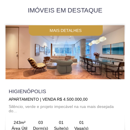
IMÓVEIS EM DESTAQUE
MAIS DETALHES
HIGIENÓPOLIS
APARTAMENTO | VENDA R$ 4.500.000,00
Silêncio, verde e projeto impecável na rua mais desejada
do...
243m²
03
01
01
Área Útil
Dorm(s)
Suíte(s)
Vaga(s)