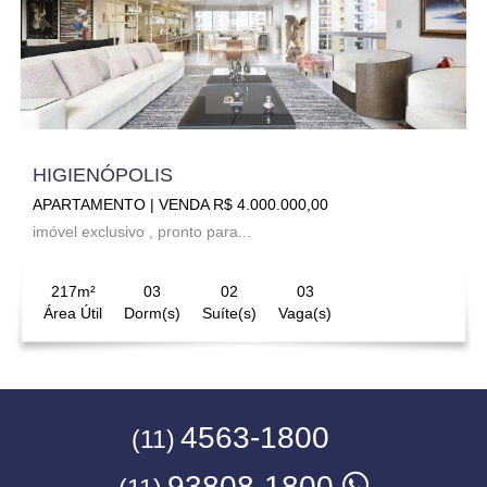
HIGIENÓPOLIS
APARTAMENTO | VENDA R$ 4.000.000,00
imóvel exclusivo , pronto para...
217m²
03
02
03
Área Útil
Dorm(s)
Suíte(s)
Vaga(s)
4563-1800
(11)
93808-1800