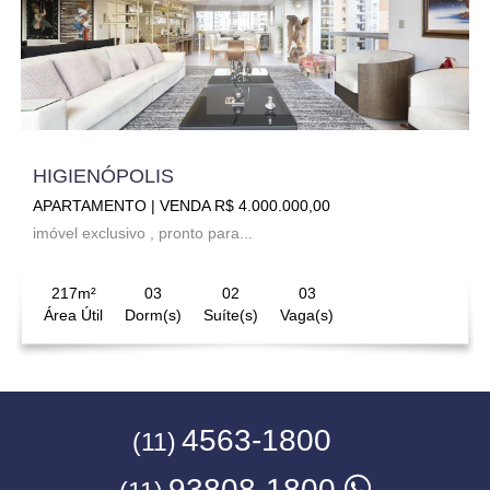
HIGIENÓPOLIS
APARTAMENTO | VENDA R$ 4.000.000,00
imóvel exclusivo , pronto para...
217m²
03
02
03
Área Útil
Dorm(s)
Suíte(s)
Vaga(s)
4563-1800
(11)
93808-1800