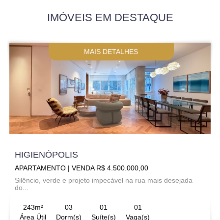
IMÓVEIS EM DESTAQUE
MAIS DETALHES
HIGIENÓPOLIS
APARTAMENTO | VENDA R$ 4.500.000,00
Silêncio, verde e projeto impecável na rua mais desejada
do...
243m²
03
01
01
Área Útil
Dorm(s)
Suíte(s)
Vaga(s)