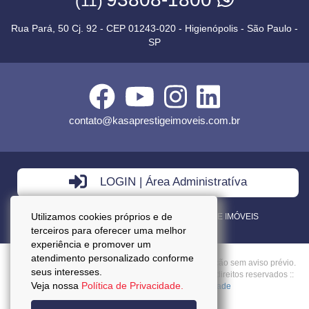
(11)
Rua Pará, 50 Cj. 92 - CEP 01243-020 - Higienópolis - São Paulo -
SP
contato@kasaprestigeimoveis.com.br
LOGIN | Área Administratíva
Utilizamos cookies próprios e de
VENDA - LOCAÇÃO - ADMINISTRAÇÃO DE IMÓVEIS
terceiros para oferecer uma melhor
experiência e promover um
atendimento personalizado conforme
Preços mencionados neste site estão sujeitos a alteração sem aviso prévio.
seus interesses.
Copyright © 2026 - Kasa Prestige Imoveis :: Todos os direitos reservados ::
Veja nossa
Política de Privacidade.
CRECI: J27037 ::
Política da Privacidade