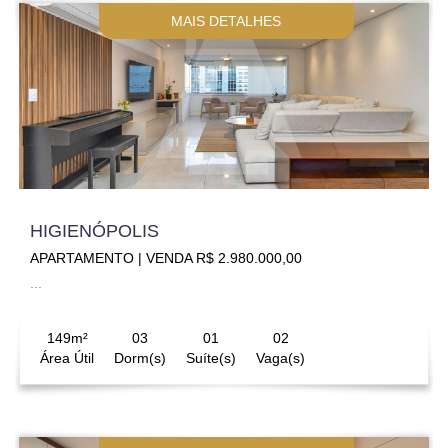
MAIS DETALHES
HIGIENÓPOLIS
APARTAMENTO | VENDA R$ 2.980.000,00
...
149m²
03
01
02
Área Útil
Dorm(s)
Suíte(s)
Vaga(s)