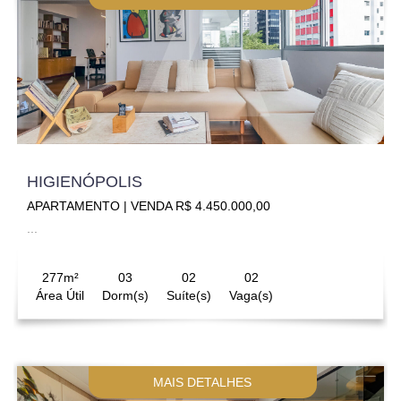
HIGIENÓPOLIS
APARTAMENTO | VENDA R$ 4.450.000,00
...
277m²
03
02
02
Área Útil
Dorm(s)
Suíte(s)
Vaga(s)
MAIS DETALHES