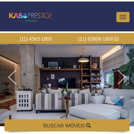
Altern
Nave
(11) 4563-1800
(11) 93808-1800
BUSCAR IMÓVEIS