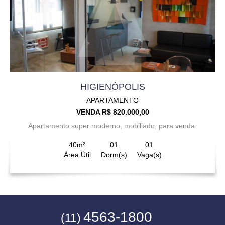
HIGIENÓPOLIS
APARTAMENTO
VENDA R$ 820.000,00
Apartamento super moderno, mobiliado, para venda.
40m²
01
01
Área Útil
Dorm(s)
Vaga(s)
4563-1800
(11)