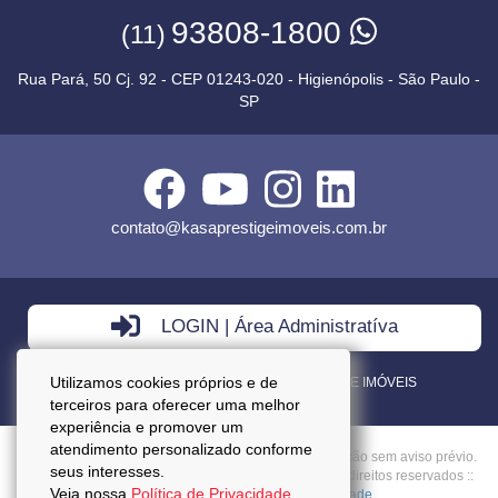
93808-1800
(11)
Rua Pará, 50 Cj. 92 - CEP 01243-020 - Higienópolis - São Paulo -
SP
contato@kasaprestigeimoveis.com.br
LOGIN | Área Administratíva
Utilizamos cookies próprios e de
VENDA - LOCAÇÃO - ADMINISTRAÇÃO DE IMÓVEIS
terceiros para oferecer uma melhor
experiência e promover um
atendimento personalizado conforme
Preços mencionados neste site estão sujeitos a alteração sem aviso prévio.
seus interesses.
Copyright © 2026 - Kasa Prestige Imoveis :: Todos os direitos reservados ::
Veja nossa
Política de Privacidade.
CRECI: J27037 ::
Política da Privacidade