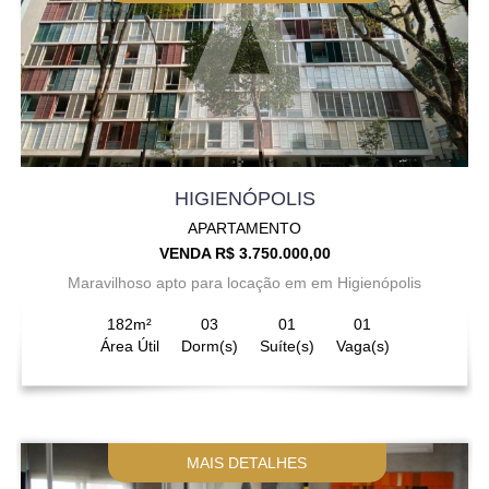
HIGIENÓPOLIS
APARTAMENTO
VENDA R$ 3.750.000,00
Maravilhoso apto para locação em em Higienópolis
182m²
03
01
01
Área Útil
Dorm(s)
Suíte(s)
Vaga(s)
MAIS DETALHES