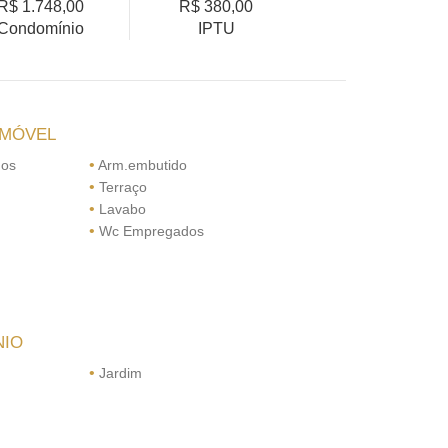
R$ 1.748,00
R$ 380,00
Condomínio
IPTU
IMÓVEL
•
dos
Arm.embutido
•
Terraço
•
Lavabo
•
Wc Empregados
NIO
•
Jardim