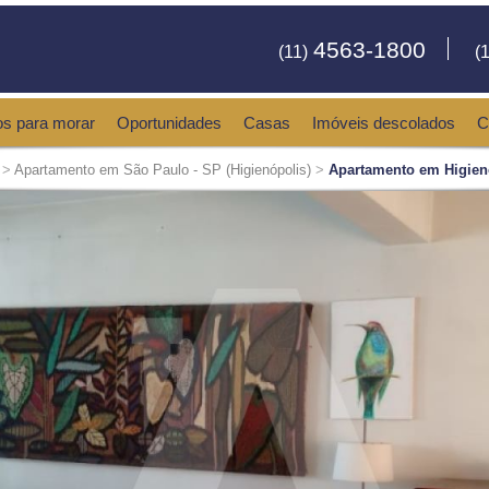
4563-1800
(11)
(1
os para morar
Oportunidades
Casas
Imóveis descolados
C
>
Apartamento em São Paulo - SP (Higienópolis)
>
Apartamento em Higien