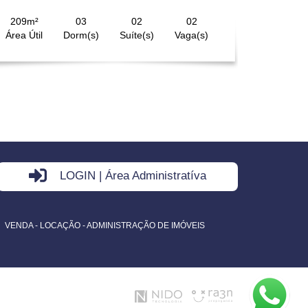
209m²
03
02
02
Área Útil
Dorm(s)
Suíte(s)
Vaga(s)
LOGIN | Área Administratíva
VENDA - LOCAÇÃO - ADMINISTRAÇÃO DE IMÓVEIS