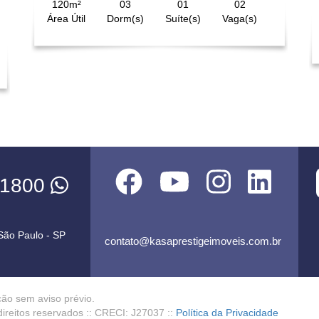
120m²
03
01
02
Área Útil
Dorm(s)
Suíte(s)
Vaga(s)
-1800
 São Paulo - SP
contato@kasaprestigeimoveis.com.br
ção sem aviso prévio.
direitos reservados :: CRECI: J27037 ::
Política da Privacidade