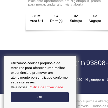
Excelente apartamento em Higienópolis, pronto
para morar, andar alto , vista aberta
270m²
04
02
03
Área Útil
Dorm(s)
Suíte(s)
Vaga(s)
4563-1800
93808
(11)
(11)
Utilizamos cookies próprios e de
terceiros para oferecer uma melhor
experiência e promover um
atendimento personalizado conforme
Rua Pará, 50 Cj. 92 - CEP 01243-020 - Higienópolis -
seus interesses.
Veja nossa
Política de Privacidade.
OK
Preços mencionados neste site estão sujeitos a altera
Copyright © 2026 - Kasa Prestige Imoveis :: Todos os 