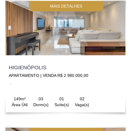
MAIS DETALHES
HIGIENÓPOLIS
APARTAMENTO | VENDA R$ 2.980.000,00
...
149m²
03
01
02
Área Útil
Dorm(s)
Suíte(s)
Vaga(s)