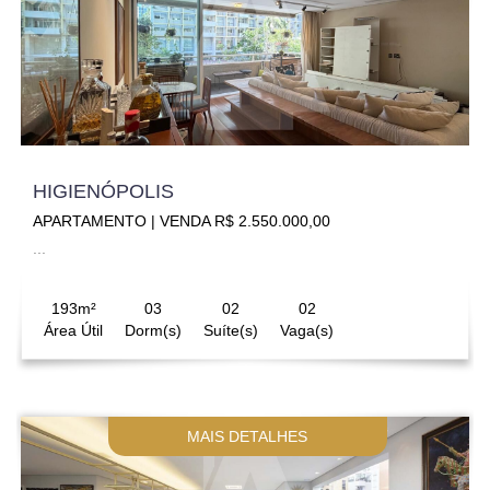
HIGIENÓPOLIS
APARTAMENTO | VENDA R$ 2.550.000,00
...
193m²
03
02
02
Área Útil
Dorm(s)
Suíte(s)
Vaga(s)
MAIS DETALHES