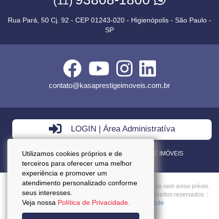
(11)
Rua Pará, 50 Cj. 92 - CEP 01243-020 - Higienópolis - São Paulo -
SP
contato@kasaprestigeimoveis.com.br
LOGIN | Área Administratíva
Utilizamos cookies próprios e de
VENDA - LOCAÇÃO - ADMINISTRAÇÃO DE IMÓVEIS
terceiros para oferecer uma melhor
experiência e promover um
atendimento personalizado conforme
Preços mencionados neste site estão sujeitos a alteração sem aviso prévio.
seus interesses.
Copyright © 2026 - Kasa Prestige Imoveis :: Todos os direitos reservados ::
Veja nossa
Política de Privacidade.
CRECI: J27037 ::
Política da Privacidade