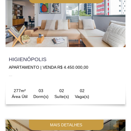
HIGIENÓPOLIS
APARTAMENTO | VENDA R$ 4.450.000,00
...
277m²
03
02
02
Área Útil
Dorm(s)
Suíte(s)
Vaga(s)
MAIS DETALHES