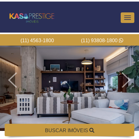
Altern
Nave
(11) 4563-1800
(11) 93808-1800
BUSCAR IMÓVEIS