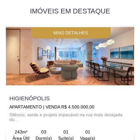
IMÓVEIS EM DESTAQUE
MAIS DETALHES
HIGIENÓPOLIS
APARTAMENTO | VENDA R$ 4.500.000,00
Silêncio, verde e projeto impecável na rua mais desejada
do...
243m²
03
01
01
Área Útil
Dorm(s)
Suíte(s)
Vaga(s)