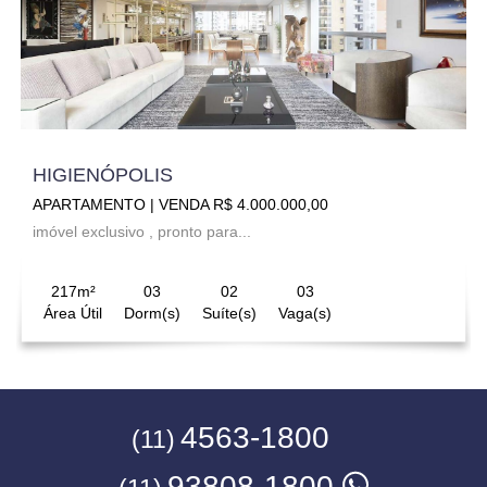
HIGIENÓPOLIS
APARTAMENTO | VENDA R$ 4.000.000,00
imóvel exclusivo , pronto para...
217m²
03
02
03
Área Útil
Dorm(s)
Suíte(s)
Vaga(s)
4563-1800
(11)
93808-1800