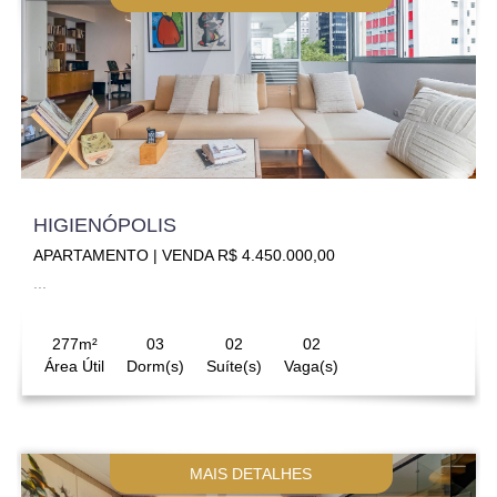
HIGIENÓPOLIS
APARTAMENTO | VENDA R$ 4.450.000,00
...
277m²
03
02
02
Área Útil
Dorm(s)
Suíte(s)
Vaga(s)
MAIS DETALHES