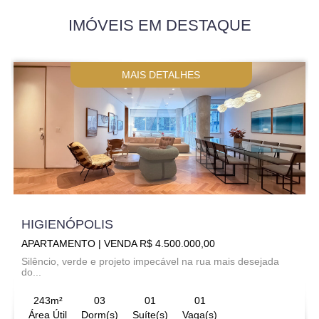
IMÓVEIS EM DESTAQUE
MAIS DETALHES
HIGIENÓPOLIS
APARTAMENTO | VENDA R$ 4.500.000,00
Silêncio, verde e projeto impecável na rua mais desejada
do...
243m²
03
01
01
Área Útil
Dorm(s)
Suíte(s)
Vaga(s)