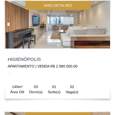
MAIS DETALHES
HIGIENÓPOLIS
APARTAMENTO | VENDA R$ 2.980.000,00
...
149m²
03
01
02
Área Útil
Dorm(s)
Suíte(s)
Vaga(s)