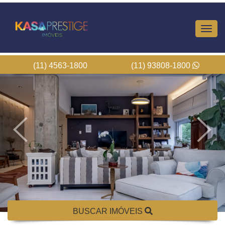
Altern
Nave
(11) 4563-1800
(11) 93808-1800
BUSCAR IMÓVEIS