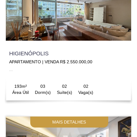
HIGIENÓPOLIS
APARTAMENTO | VENDA R$ 2.550.000,00
...
193m²
03
02
02
Área Útil
Dorm(s)
Suíte(s)
Vaga(s)
MAIS DETALHES