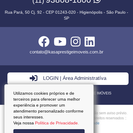
(11)
Rua Pará, 50 Cj. 92 - CEP 01243-020 - Higienópolis - São Paulo -
SP
contato@kasaprestigeimoveis.com.br
LOGIN | Área Administratíva
Utilizamos cookies próprios e de
VENDA - LOCAÇÃO - ADMINISTRAÇÃO DE IMÓVEIS
terceiros para oferecer uma melhor
experiência e promover um
atendimento personalizado conforme
Preços mencionados neste site estão sujeitos a alteração sem aviso prévio.
seus interesses.
Copyright © 2026 - Kasa Prestige Imoveis :: Todos os direitos reservados ::
Veja nossa
Política de Privacidade.
CRECI: J27037 ::
Política da Privacidade