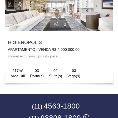
HIGIENÓPOLIS
APARTAMENTO | VENDA R$ 4.000.000,00
imóvel exclusivo , pronto para...
217m²
03
02
03
Área Útil
Dorm(s)
Suíte(s)
Vaga(s)
4563-1800
(11)
93808-1800