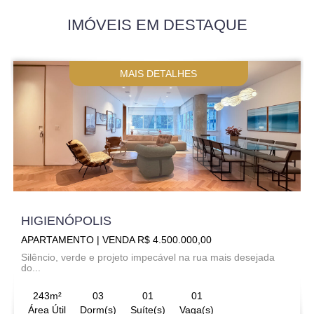
IMÓVEIS EM DESTAQUE
MAIS DETALHES
HIGIENÓPOLIS
APARTAMENTO | VENDA R$ 4.500.000,00
Silêncio, verde e projeto impecável na rua mais desejada
do...
243m²
03
01
01
Área Útil
Dorm(s)
Suíte(s)
Vaga(s)