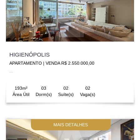
HIGIENÓPOLIS
APARTAMENTO | VENDA R$ 2.550.000,00
...
193m²
03
02
02
Área Útil
Dorm(s)
Suíte(s)
Vaga(s)
MAIS DETALHES