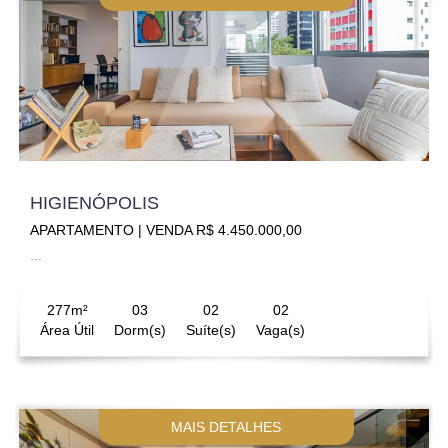
HIGIENÓPOLIS
APARTAMENTO | VENDA R$ 4.450.000,00
...
277m²
03
02
02
Área Útil
Dorm(s)
Suíte(s)
Vaga(s)
MAIS DETALHES