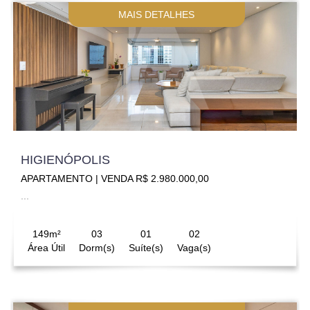
MAIS DETALHES
HIGIENÓPOLIS
APARTAMENTO | VENDA R$ 2.980.000,00
...
149m²
03
01
02
Área Útil
Dorm(s)
Suíte(s)
Vaga(s)