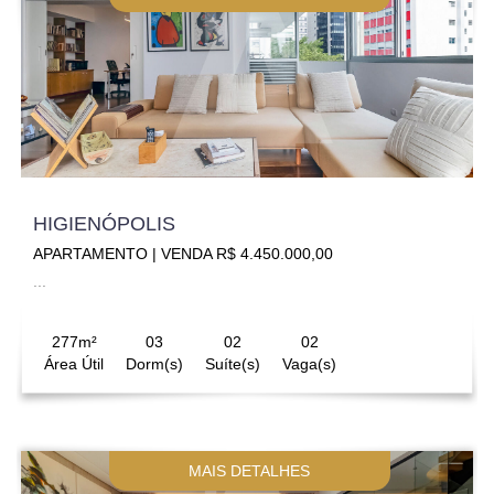
HIGIENÓPOLIS
APARTAMENTO | VENDA R$ 4.450.000,00
...
277m²
03
02
02
Área Útil
Dorm(s)
Suíte(s)
Vaga(s)
MAIS DETALHES