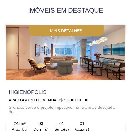
IMÓVEIS EM DESTAQUE
MAIS DETALHES
HIGIENÓPOLIS
APARTAMENTO | VENDA R$ 4.500.000,00
Silêncio, verde e projeto impecável na rua mais desejada
do...
243m²
03
01
01
Área Útil
Dorm(s)
Suíte(s)
Vaga(s)