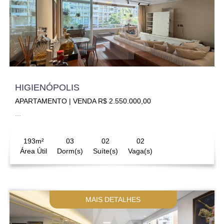
HIGIENÓPOLIS
APARTAMENTO | VENDA R$ 2.550.000,00
...
193m²
03
02
02
Área Útil
Dorm(s)
Suíte(s)
Vaga(s)
MAIS DETALHES