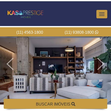
Altern
Nave
(11) 4563-1800
(11) 93808-1800
BUSCAR IMÓVEIS