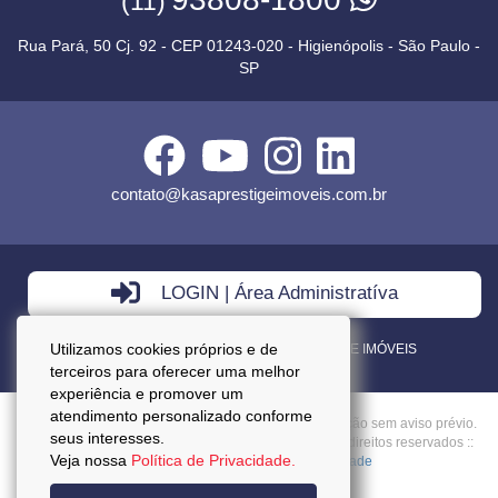
(11)
Rua Pará, 50 Cj. 92 - CEP 01243-020 - Higienópolis - São Paulo -
SP
contato@kasaprestigeimoveis.com.br
LOGIN | Área Administratíva
Utilizamos cookies próprios e de
VENDA - LOCAÇÃO - ADMINISTRAÇÃO DE IMÓVEIS
terceiros para oferecer uma melhor
experiência e promover um
atendimento personalizado conforme
Preços mencionados neste site estão sujeitos a alteração sem aviso prévio.
seus interesses.
Copyright © 2026 - Kasa Prestige Imoveis :: Todos os direitos reservados ::
Veja nossa
Política de Privacidade.
CRECI: J27037 ::
Política da Privacidade