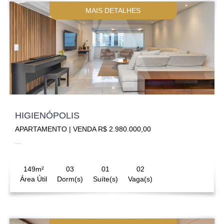
MAIS DETALHES
HIGIENÓPOLIS
APARTAMENTO | VENDA R$ 2.980.000,00
...
149m²
03
01
02
Área Útil
Dorm(s)
Suíte(s)
Vaga(s)