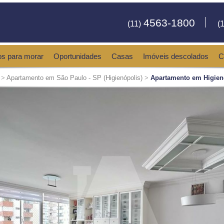
4563-1800
(11)
(1
os para morar
Oportunidades
Casas
Imóveis descolados
C
>
Apartamento em São Paulo - SP (Higienópolis)
>
Apartamento em Higien