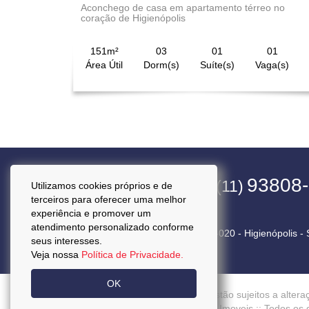
Aconchego de casa em apartamento térreo no
coração de Higienópolis
151m²
03
01
01
Área Útil
Dorm(s)
Suíte(s)
Vaga(s)
4563-1800
93808
(11)
(11)
Utilizamos cookies próprios e de
terceiros para oferecer uma melhor
experiência e promover um
atendimento personalizado conforme
Rua Pará, 50 Cj. 92 - CEP 01243-020 - Higienópolis -
seus interesses.
Veja nossa
Política de Privacidade.
OK
Preços mencionados neste site estão sujeitos a altera
Copyright © 2026 - Kasa Prestige Imoveis :: Todos os 