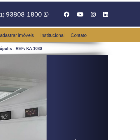
93808-1800
1)
adastrar imóveis
Institucional
Contato
ópolis - REF: KA-1080
Next