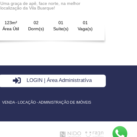
Uma graça de apê, face norte, na melhor
localização da Vila Buarque!
123m²
02
01
01
Área Útil
Dorm(s)
Suíte(s)
Vaga(s)
LOGIN | Área Administratíva
VENDA - LOCAÇÃO - ADMINISTRAÇÃO DE IMÓVEIS