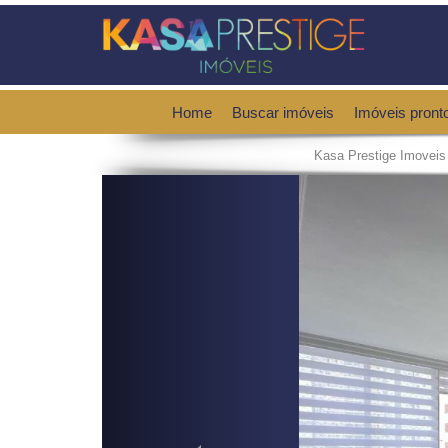
Home
Buscar imóveis
Imóveis pront
Kasa Prestige Imoveis
Previous