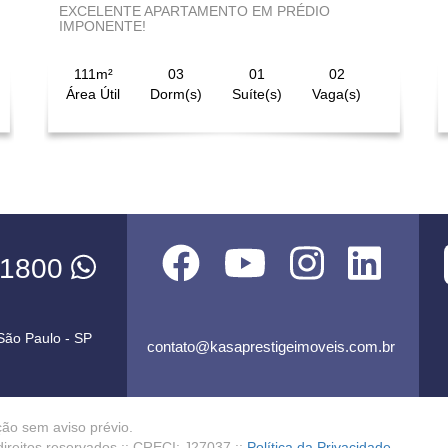
EXCELENTE APARTAMENTO EM PRÉDIO
IMPONENTE!
111m²
03
01
02
Área Útil
Dorm(s)
Suíte(s)
Vaga(s)
-1800
 São Paulo - SP
contato@kasaprestigeimoveis.com.br
ção sem aviso prévio.
direitos reservados :: CRECI: J27037 ::
Política da Privacidade