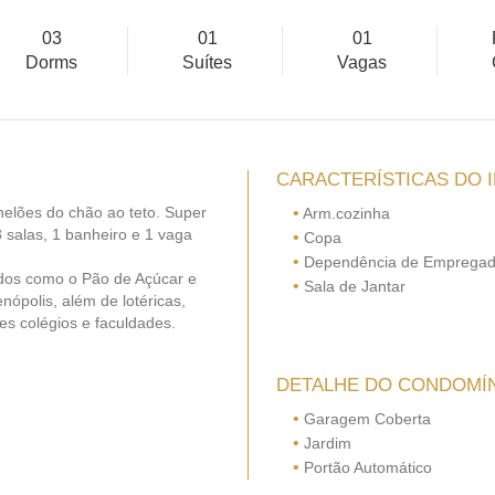
03
01
01
Dorms
Suítes
Vagas
CARACTERÍSTICAS DO 
nelões do chão ao teto. Super
•
Arm.cozinha
 salas, 1 banheiro e 1 vaga
•
Copa
•
Dependência de Emprega
ados como o Pão de Açúcar e
•
Sala de Jantar
nópolis, além de lotéricas,
es colégios e faculdades.
DETALHE DO CONDOMÍ
•
Garagem Coberta
•
Jardim
•
Portão Automático