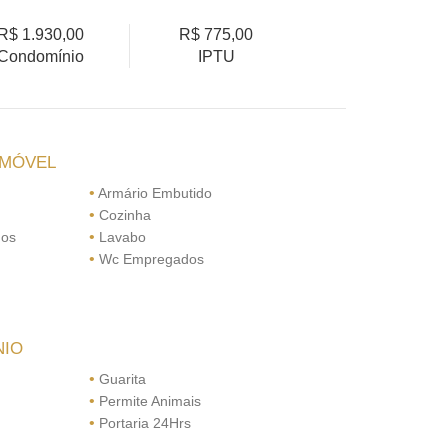
R$ 1.930,00
R$ 775,00
Condomínio
IPTU
IMÓVEL
•
Armário Embutido
•
Cozinha
•
dos
Lavabo
•
Wc Empregados
NIO
•
Guarita
•
Permite Animais
•
Portaria 24Hrs