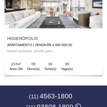
HIGIENÓPOLIS
APARTAMENTO | VENDA R$ 4.000.000,00
imóvel exclusivo , pronto para...
217m²
03
02
03
Área Útil
Dorm(s)
Suíte(s)
Vaga(s)
4563-1800
(11)
93808-1800