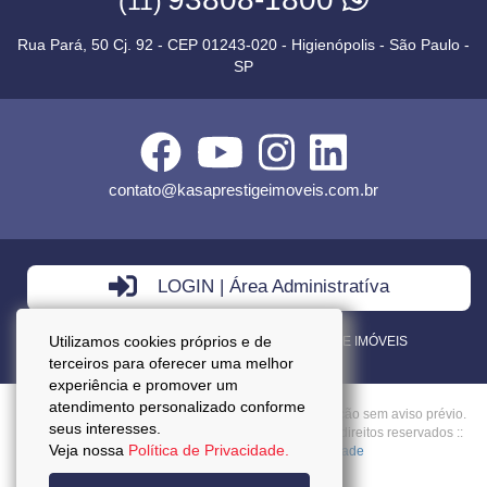
(11)
Rua Pará, 50 Cj. 92 - CEP 01243-020 - Higienópolis - São Paulo -
SP
contato@kasaprestigeimoveis.com.br
LOGIN | Área Administratíva
Utilizamos cookies próprios e de
VENDA - LOCAÇÃO - ADMINISTRAÇÃO DE IMÓVEIS
terceiros para oferecer uma melhor
experiência e promover um
atendimento personalizado conforme
Preços mencionados neste site estão sujeitos a alteração sem aviso prévio.
seus interesses.
Copyright © 2026 - Kasa Prestige Imoveis :: Todos os direitos reservados ::
Veja nossa
Política de Privacidade.
CRECI: J27037 ::
Política da Privacidade