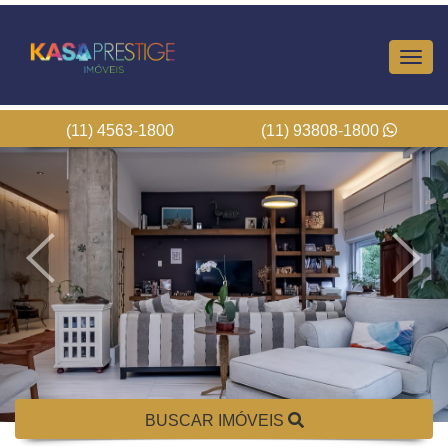
Altern
Nave
(11) 4563-1800
(11) 93808-1800
BUSCAR IMÓVEIS