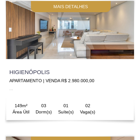
MAIS DETALHES
HIGIENÓPOLIS
APARTAMENTO | VENDA R$ 2.980.000,00
...
149m²
03
01
02
Área Útil
Dorm(s)
Suíte(s)
Vaga(s)