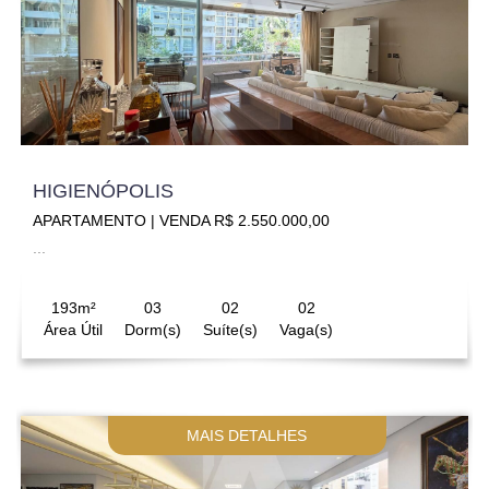
HIGIENÓPOLIS
APARTAMENTO | VENDA R$ 2.550.000,00
...
193m²
03
02
02
Área Útil
Dorm(s)
Suíte(s)
Vaga(s)
MAIS DETALHES