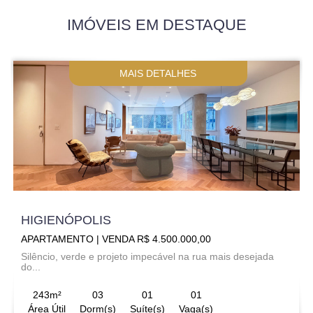
IMÓVEIS EM DESTAQUE
MAIS DETALHES
HIGIENÓPOLIS
APARTAMENTO | VENDA R$ 4.500.000,00
Silêncio, verde e projeto impecável na rua mais desejada
do...
243m²
03
01
01
Área Útil
Dorm(s)
Suíte(s)
Vaga(s)