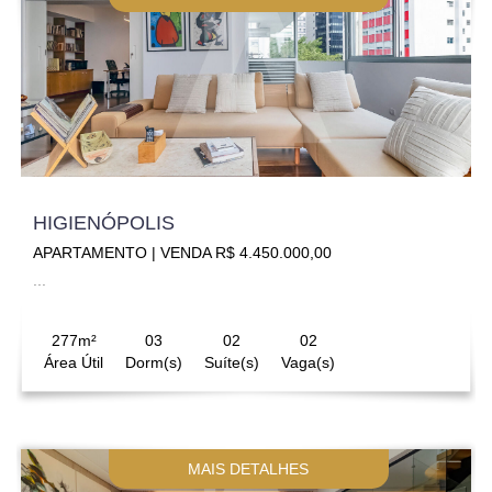
HIGIENÓPOLIS
APARTAMENTO | VENDA R$ 4.450.000,00
...
277m²
03
02
02
Área Útil
Dorm(s)
Suíte(s)
Vaga(s)
MAIS DETALHES