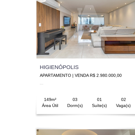
HIGIENÓPOLIS
APARTAMENTO | VENDA R$ 2.980.000,00
...
149m²
03
01
02
Área Útil
Dorm(s)
Suíte(s)
Vaga(s)