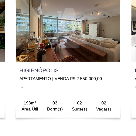
HIGIENÓPOLIS
APARTAMENTO | VENDA R$ 2.550.000,00
...
193m²
03
02
02
Área Útil
Dorm(s)
Suíte(s)
Vaga(s)