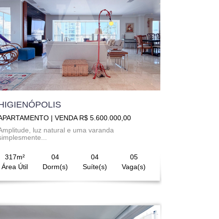
HIGIENÓPOLIS
APARTAMENTO | VENDA R$ 5.600.000,00
Amplitude, luz natural e uma varanda
simplesmente...
317m²
04
04
05
Área Útil
Dorm(s)
Suíte(s)
Vaga(s)