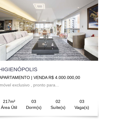
HIGIENÓPOLIS
APARTAMENTO | VENDA R$ 4.000.000,00
imóvel exclusivo , pronto para...
217m²
03
02
03
Área Útil
Dorm(s)
Suíte(s)
Vaga(s)