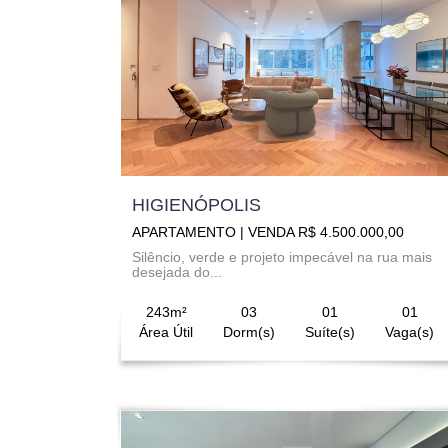
HIGIENÓPOLIS
APARTAMENTO | VENDA R$ 4.500.000,00
Silêncio, verde e projeto impecável na rua mais
desejada do...
243m²
03
01
01
Área Útil
Dorm(s)
Suíte(s)
Vaga(s)