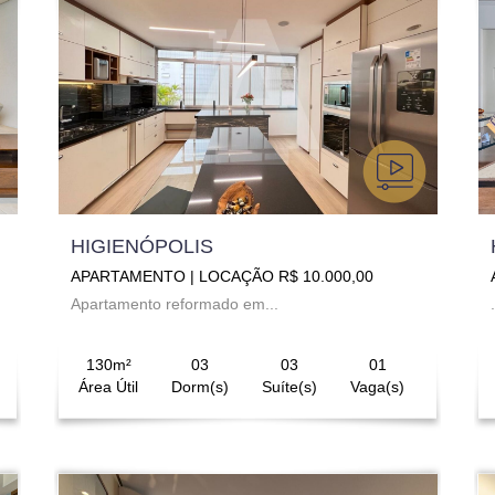
HIGIENÓPOLIS
APARTAMENTO | LOCAÇÃO R$ 10.000,00
Apartamento reformado em...
.
130m²
03
03
01
Área Útil
Dorm(s)
Suíte(s)
Vaga(s)