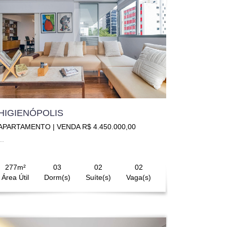
HIGIENÓPOLIS
APARTAMENTO | VENDA R$ 4.450.000,00
..
277m²
03
02
02
Área Útil
Dorm(s)
Suíte(s)
Vaga(s)