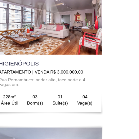
HIGIENÓPOLIS
APARTAMENTO | VENDA R$ 3.000.000,00
Rua Pernambuco: andar alto, face norte e 4
vagas em...
228m²
03
01
04
Área Útil
Dorm(s)
Suíte(s)
Vaga(s)